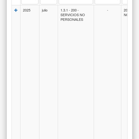
2025
julio
1.3.1 - 200 -
-
200-SER
SERVICIOS NO
NO PER
PERSONALES