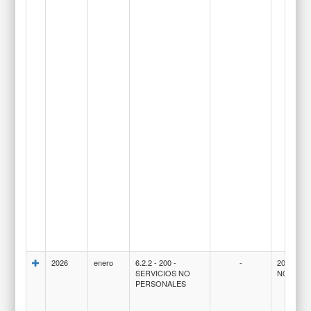
2026
enero
6.2.2 - 200 -
-
200-SER
SERVICIOS NO
NO PER
PERSONALES