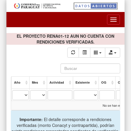
Toggle
navigatio
EL PROYECTO RENA01-12 AUN NO CUENTA CON
RENDICIONES VERIFICADAS.
Año
Mes
Actividad
Existente
OG
Compro
No se han encontrad
Importante:
El detalle corresponde a rendiciones
verificadas (monto Conacyt y contrapartida), podrían
existir rendiciones presentadas pendientes de verificación.