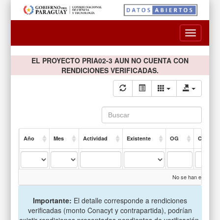
Toggle
navigatio
EL PROYECTO PRIA02-3 AUN NO CUENTA CON
RENDICIONES VERIFICADAS.
Año
Mes
Actividad
Existente
OG
Compro
No se han encontrad
Importante:
El detalle corresponde a rendiciones
verificadas (monto Conacyt y contrapartida), podrían
existir rendiciones presentadas pendientes de verificación.