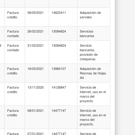
Factura
06/05/2021
14620411
Adquisición de
crédito
servidor
Factura
26/02/2021
13084824
Servicios
contado
bancarios
8
Factura
31/03/2021
13084824
Servicio
contado
bancarios,
provisión de
chequeras.
Factura
16/03/2021
13984107
Adquisición de
crédito
Resmas de Hojas
A4
Factura
13/11/2020
14126847
Servicio de
crédito
internet, uso en el
marco del
proyecto.
Factura
08/01/2021
14477147
Servicio de
crédito
internet, uso en el
marco del
proyecto.
Factura
27/01/2021
14477147
Servicio de