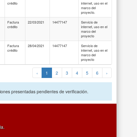
crédito
internet, uso en el
marco del
proyecto.
Factura
22/03/2021
14477147
Servicio de
crédito
internet, uso en el
marco del
proyecto
Factura
28/04/2021
14477147
Servicio de
crédito
internet, uso en el
marco del
proyecto
‹
1
2
3
4
5
6
›
ciones presentadas pendientes de verificación.
ia.