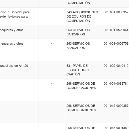
COMPUTACIÓN
ción. 1 Servidor para
-
543-ADQUISICIONES
001-001-0000957
pidemiológicos para
DE EQUIPOS DE
COMPUTACIÓN
chequeras y otros.
-
263-SERVICIOS
001-001-0520064
BANCARIOS
chequeras y otros.
-
263-SERVICIOS
001-001-0056759
BANCARIOS
 papel blanco A4 (20
-
331-PAPEL DE
001-002-0010412
ESCRITORIO Y
CARTÓN
-
268-SERVICIOS DE
001-004-0088784
COMUNICACIONES
-
268-SERVICIOS DE
001-015-0000357
COMUNICACIONES
-
268-SERVICIOS DE
001-015-0001380