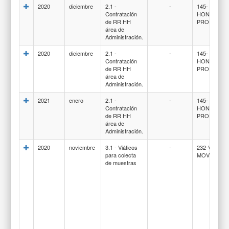
2020
diciembre
2.1 -
-
145-
Contratación
HONORARI
de RR HH
PROFESIO
área de
Administración.
2020
diciembre
2.1 -
-
145-
Contratación
HONORARI
de RR HH
PROFESIO
área de
Administración.
2021
enero
2.1 -
-
145-
Contratación
HONORARI
de RR HH
PROFESIO
área de
Administración.
2020
noviembre
3.1 - Viáticos
-
232-VIATIC
para colecta
MOVILIDAD
de muestras