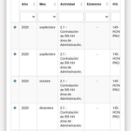
Año
Mes
Actividad
Existente
OG
2020
septiembre
2.1 -
-
145-
Contratación
HONORARI
de RR HH
PROFESIO
área de
Administración.
2020
septiembre
2.1 -
-
145-
Contratación
HONORARI
de RR HH
PROFESIO
área de
Administración.
2020
octubre
2.1 -
-
145-
Contratación
HONORARI
de RR HH
PROFESIO
área de
Administración.
2020
diciembre
2.1 -
-
145-
Contratación
HONORARI
de RR HH
PROFESIO
área de
Administración.