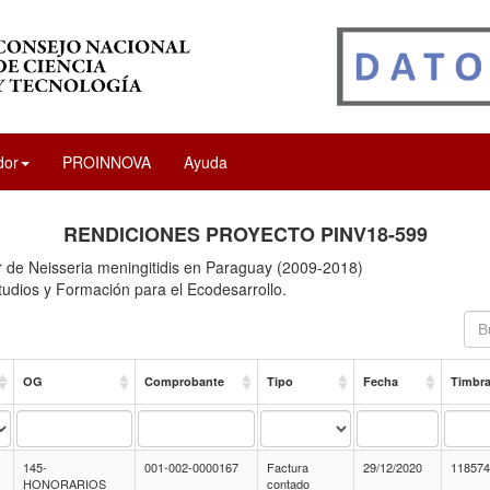
dor
PROINNOVA
Ayuda
RENDICIONES PROYECTO PINV18-599
 de Neisseria meningitidis en Paraguay (2009-2018)
tudios y Formación para el Ecodesarrollo.
OG
Comprobante
Tipo
Fecha
Timbr
145-
001-002-0000167
Factura
29/12/2020
11857
HONORARIOS
contado