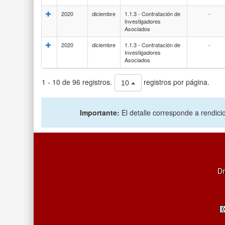
2020
diciembre
1.1.3 - Contratación de
-
Investigadores
Asociados
2020
diciembre
1.1.3 - Contratación de
-
Investigadores
Asociados
1 - 10 de 96 registros.
registros por página.
10
Importante:
El detalle corresponde a rendicio
Dr