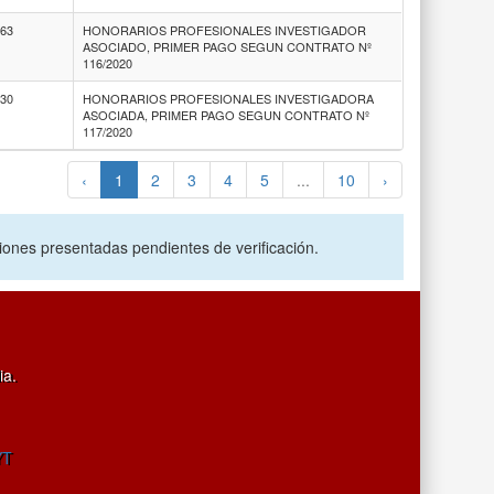
963
HONORARIOS PROFESIONALES INVESTIGADOR
ASOCIADO, PRIMER PAGO SEGUN CONTRATO Nº
116/2020
930
HONORARIOS PROFESIONALES INVESTIGADORA
ASOCIADA, PRIMER PAGO SEGUN CONTRATO Nº
117/2020
‹
1
2
3
4
5
...
10
›
ciones presentadas pendientes de verificación.
ia.
YT