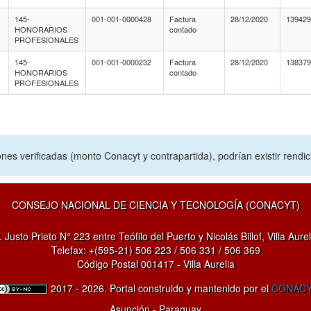
145-
001-001-0000428
Factura
28/12/2020
13942
HONORARIOS
contado
PROFESIONALES
145-
001-001-0000232
Factura
28/12/2020
13837
HONORARIOS
contado
PROFESIONALES
nes verificadas (monto Conacyt y contrapartida), podrían existir rendi
CONSEJO NACIONAL DE CIENCIA Y TECNOLOGÍA (CONACYT)
. Justo Prieto N° 223 entre Teófilo del Puerto y Nicolás Billof, Villa Aurel
Telefax: +(595-21) 506 223 / 506 331 / 506 369
Código Postal 001417 - Villa Aurelia
2017 - 2026. Portal construido y mantenido por el
CONAC
Asunción - Paraguay