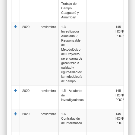
Trabajo de
Campo
Caaguazú y
Amambay
2020
noviembre
1.3 -
-
145-
Investigador
HONORARI
Asociado 2,
PROFESION
Responsable
de
Metodológico
del Proyecto,
se encarga de
garantizar la
calidad y
rigurosidad de
la metodología
de campo
2020
noviembre
1.5 - Asistente
-
145-
de
HONORARI
investigaciones
PROFESION
2020
noviembre
1.6 -
-
145-
Contratación
HONORARI
de Informático
PROFESION