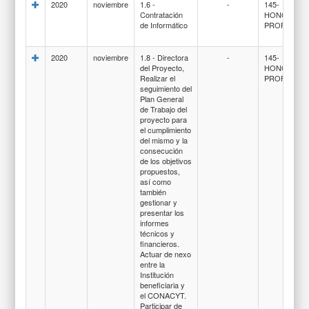
2020
noviembre
1.6 -
-
145-
Contratación
HONORARI
de Informático
PROFESION
2020
noviembre
1.8 - Directora
-
145-
del Proyecto,
HONORARI
Realizar el
PROFESION
seguimiento del
Plan General
de Trabajo del
proyecto para
el cumplimiento
del mismo y la
consecución
de los objetivos
propuestos,
así como
también
gestionar y
presentar los
informes
técnicos y
financieros.
Actuar de nexo
entre la
Institución
beneficiaria y
el CONACYT.
Participar de