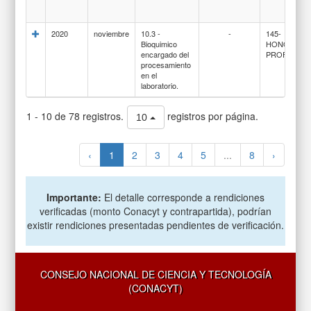
2020
noviembre
10.3 -
-
145-
Bioquimico
HONORARI
encargado del
PROFESION
procesamiento
en el
laboratorio.
1 - 10 de 78 registros.
registros por página.
10
‹
1
2
3
4
5
...
8
›
Importante:
El detalle corresponde a rendiciones
verificadas (monto Conacyt y contrapartida), podrían
existir rendiciones presentadas pendientes de verificación.
CONSEJO NACIONAL DE CIENCIA Y TECNOLOGÍA
(CONACYT)