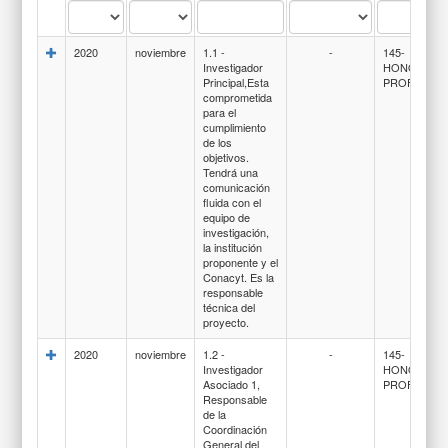
2020
noviembre
1.1 -
-
145-
Investigador
HONORARI
Principal,Esta
PROFESION
comprometida
para el
cumplimiento
de los
objetivos.
Tendrá una
comunicación
fluida con el
equipo de
investigación,
la institución
proponente y el
Conacyt. Es la
responsable
técnica del
proyecto.
2020
noviembre
1.2 -
-
145-
Investigador
HONORARI
Asociado 1,
PROFESION
Responsable
de la
Coordinación
General del