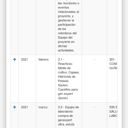
las reuniones o
eventos
relacionados al
proyecto, y
gestionar la
participación
de los
miembros del
Equipo del
proyecto en
dichas
actividades.
2021
febrero
3.1 -
-
351-
Reactivos:
COMPUEST
Medio de
QUÍMICOS
cultivo, Ogawa,
Hidróxido de
Potasio,
Sauton,
Casettes para
gen expert
(ilumin)
2021
marzo
3.3 - Equipo de
-
535-EQUIPO
laboratorio:
SALUD Y DE
compra de
LABORATO
genexpert
ultra, estufa