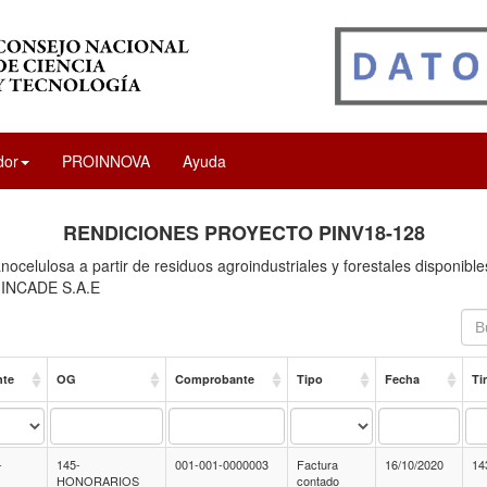
dor
PROINNOVA
Ayuda
RENDICIONES PROYECTO PINV18-128
ocelulosa a partir de residuos agroindustriales y forestales disponibl
/ INCADE S.A.E
nte
OG
Comprobante
Tipo
Fecha
Ti
-
145-
001-001-0000003
Factura
16/10/2020
14
HONORARIOS
contado