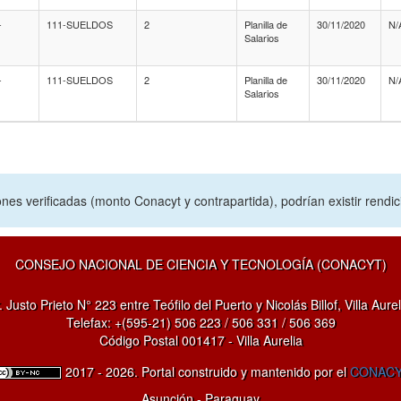
-
111-SUELDOS
2
Planilla de
30/11/2020
N/
Salarios
-
111-SUELDOS
2
Planilla de
30/11/2020
N/
Salarios
nes verificadas (monto Conacyt y contrapartida), podrían existir rendi
CONSEJO NACIONAL DE CIENCIA Y TECNOLOGÍA (CONACYT)
. Justo Prieto N° 223 entre Teófilo del Puerto y Nicolás Billof, Villa Aurel
Telefax: +(595-21) 506 223 / 506 331 / 506 369
Código Postal 001417 - Villa Aurelia
2017 - 2026. Portal construido y mantenido por el
CONAC
Asunción - Paraguay