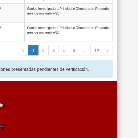
A
Sueldo Investigadora Principal e Directora de Proyecto,
mes de noviembre/20
A
Sueldo Investigadora Principal e Directora de Proyecto,
mes de noviembre/20
‹
1
2
3
4
5
...
12
›
ciones presentadas pendientes de verificación.
ia.
YT