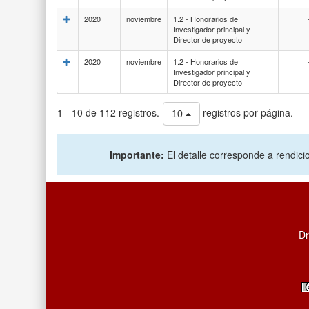
2020
noviembre
1.2 - Honorarios de
Investigador principal y
Director de proyecto
2020
noviembre
1.2 - Honorarios de
Investigador principal y
Director de proyecto
1 - 10 de 112 registros.
registros por página.
10
Importante:
El detalle corresponde a rendicio
Dr