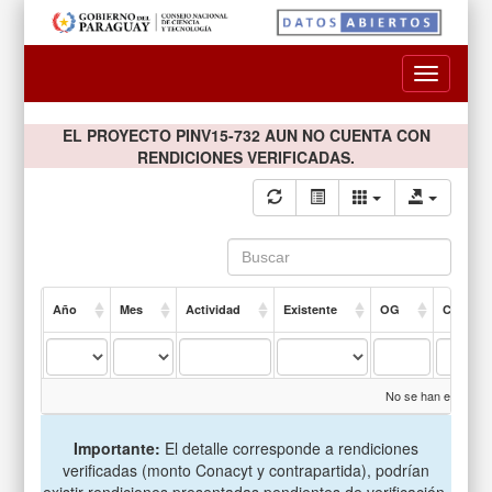
Toggle
navigatio
EL PROYECTO PINV15-732 AUN NO CUENTA CON
RENDICIONES VERIFICADAS.
Año
Mes
Actividad
Existente
OG
Compro
No se han encontrad
Importante:
El detalle corresponde a rendiciones
verificadas (monto Conacyt y contrapartida), podrían
existir rendiciones presentadas pendientes de verificación.