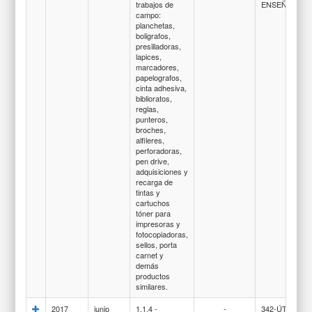
trabajos de
ENSEÑANZA
campo:
planchetas,
boligrafos,
presilladoras,
lapices,
marcadores,
papelografos,
cinta adhesiva,
biblioratos,
reglas,
punteros,
broches,
alfileres,
perforadoras,
pen drive,
adquisiciones y
recarga de
tintas y
cartuchos
tóner para
impresoras y
fotocopiadoras,
sellos, porta
carnet y
demás
productos
similares.
2017
junio
1.1.4 -
-
342-ÚTILES D