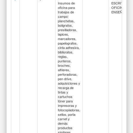
Insumos de
ESCRITORIO,
oficina para
OFICINA Y
trabajos de
ENSEÑANZA
campo:
planchetas,
boligrafos,
presilladoras,
lapices,
marcadores,
papelografos,
cinta adhesiva,
biblioratos,
reglas,
punteros,
broches,
alfileres,
perforadoras,
pen drive,
adquisiciones y
recarga de
tintas y
cartuchos
tóner para
impresoras y
fotocopiadoras,
sellos, porta
carnet y
demás
productos
similares.