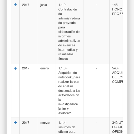
2017
junio
1.1.2 -
-
145-
Contratación
HONORARIO
de
PROFESIONA
administradora
de proyecto
para
elaboración de
informes
administrativos
de avances
intermedios y
resultados
finales
2017
enero
1.1.3 -
-
543-
Adquisión de
ADQUISICIO
notebook, para
DE EQUIPOS
realizar tareas
COMPUTACI
de analisis
destinada a las
actividades de
la
investigadora
junior y
asistente
2017
marzo
1.1.4 -
-
342-ÚTILES D
Insumos de
ESCRITORIO,
oficina para
OFICINA Y