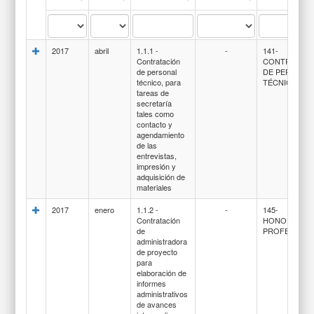
2017
abril
1.1.1 -
-
141-
Contratación
CONTRATACI
de personal
DE PERSONA
técnico, para
TÉCNICO
tareas de
secretaría
tales como
contacto y
agendamiento
de las
entrevistas,
impresión y
adquisición de
materiales
2017
enero
1.1.2 -
-
145-
Contratación
HONORARIO
de
PROFESIONA
administradora
de proyecto
para
elaboración de
informes
administrativos
de avances