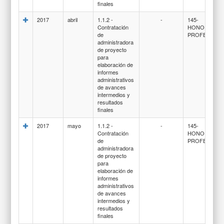
finales
2017
abril
1.1.2 -
-
145-
Contratación
HONORARIO
de
PROFESIONA
administradora
de proyecto
para
elaboración de
informes
administrativos
de avances
intermedios y
resultados
finales
2017
mayo
1.1.2 -
-
145-
Contratación
HONORARIO
de
PROFESIONA
administradora
de proyecto
para
elaboración de
informes
administrativos
de avances
intermedios y
resultados
finales