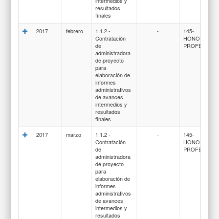
intermedios y
resultados
finales
2017
febrero
1.1.2 -
-
145-
Contratación
HONORARIO
de
PROFESIONA
administradora
de proyecto
para
elaboración de
informes
administrativos
de avances
intermedios y
resultados
finales
2017
marzo
1.1.2 -
-
145-
Contratación
HONORARIO
de
PROFESIONA
administradora
de proyecto
para
elaboración de
informes
administrativos
de avances
intermedios y
resultados