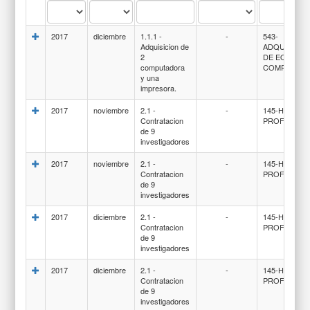
2017
diciembre
1.1.1 -
-
543-
Adquisicion de
ADQUISICIO
2
DE EQUIPOS
computadora
COMPUTACI
y una
impresora.
2017
noviembre
2.1 -
-
145-HONOR
Contratacion
PROFESION
de 9
investigadores
2017
noviembre
2.1 -
-
145-HONOR
Contratacion
PROFESION
de 9
investigadores
2017
diciembre
2.1 -
-
145-HONOR
Contratacion
PROFESION
de 9
investigadores
2017
diciembre
2.1 -
-
145-HONOR
Contratacion
PROFESION
de 9
investigadores