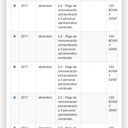
2017
diciembre
2.2 - Pago de
-
133-
remuneración
BONIFICACI
extraordinario
Y
a 3 personal
GRATIFICAC
administrativo
nombrado.
2017
diciembre
2.2 - Pago de
-
133-
remuneración
BONIFICACI
extraordinario
Y
a 3 personal
GRATIFICAC
administrativo
nombrado.
2017
diciembre
2.2 - Pago de
-
133-
remuneración
BONIFICACI
extraordinario
Y
a 3 personal
GRATIFICAC
administrativo
nombrado.
2017
diciembre
2.2 - Pago de
-
133-
remuneración
BONIFICACI
extraordinario
Y
a 3 personal
GRATIFICAC
administrativo
nombrado.
2017
diciembre
2.2 - Pago de
-
133-