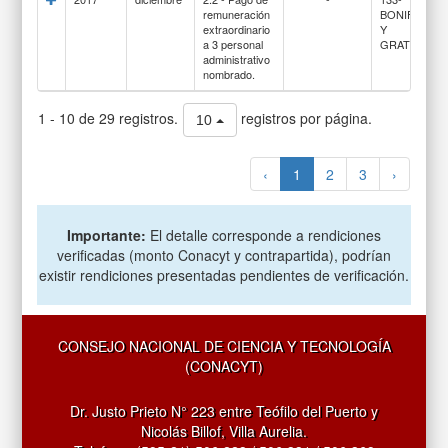
remuneración
BONIFICACI
extraordinario
Y
a 3 personal
GRATIFICAC
administrativo
nombrado.
1 - 10 de 29 registros.
registros por página.
10
‹
1
2
3
›
Importante:
El detalle corresponde a rendiciones
verificadas (monto Conacyt y contrapartida), podrían
existir rendiciones presentadas pendientes de verificación.
CONSEJO NACIONAL DE CIENCIA Y TECNOLOGÍA
(CONACYT)
Dr. Justo Prieto N° 223 entre Teófilo del Puerto y
Nicolás Billof, Villa Aurelia.