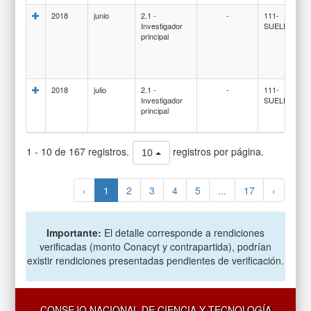
2018
junio
2.1 -
-
111-
Investigador
SUELDOS
principal
2018
julio
2.1 -
-
111-
Investigador
SUELDOS
principal
1 - 10 de 167 registros.
registros por página.
10
‹
1
2
3
4
5
...
17
›
Importante:
El detalle corresponde a rendiciones
verificadas (monto Conacyt y contrapartida), podrían
existir rendiciones presentadas pendientes de verificación.
CONSEJO NACIONAL DE CIENCIA Y TECNOLOGÍA