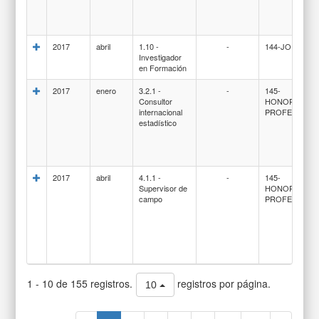
2017
abril
1.10 -
-
144-JORNALE
Investigador
en Formación
2017
enero
3.2.1 -
-
145-
Consultor
HONORARIO
internacional
PROFESIONA
estadístico
2017
abril
4.1.1 -
-
145-
Supervisor de
HONORARIO
campo
PROFESIONA
1 - 10 de 155 registros.
registros por página.
10