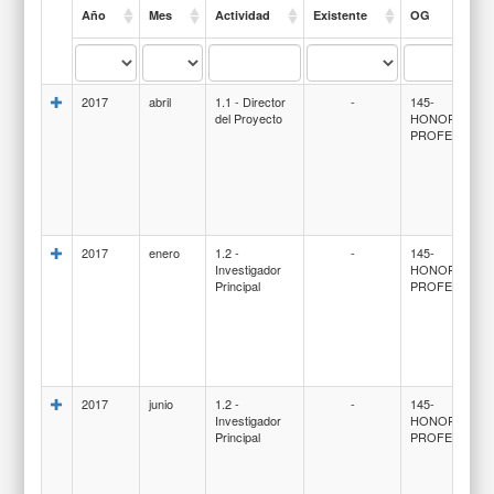
Año
Mes
Actividad
Existente
OG
2017
abril
1.1 - Director
-
145-
del Proyecto
HONORARIO
PROFESIONA
2017
enero
1.2 -
-
145-
Investigador
HONORARIO
Principal
PROFESIONA
2017
junio
1.2 -
-
145-
Investigador
HONORARIO
Principal
PROFESIONA