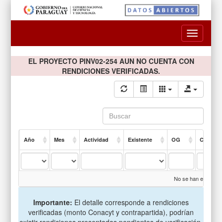
Toggle
navigatio
EL PROYECTO PINV02-254 AUN NO CUENTA CON
RENDICIONES VERIFICADAS.
Año
Mes
Actividad
Existente
OG
Compro
No se han encontrad
Importante:
El detalle corresponde a rendiciones
verificadas (monto Conacyt y contrapartida), podrían
existir rendiciones presentadas pendientes de verificación.