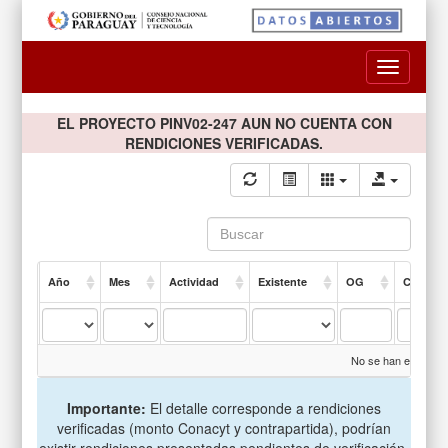
Toggle
navigatio
EL PROYECTO PINV02-247 AUN NO CUENTA CON
RENDICIONES VERIFICADAS.
Año
Mes
Actividad
Existente
OG
Compro
No se han encontrad
Importante:
El detalle corresponde a rendiciones
verificadas (monto Conacyt y contrapartida), podrían
existir rendiciones presentadas pendientes de verificación.