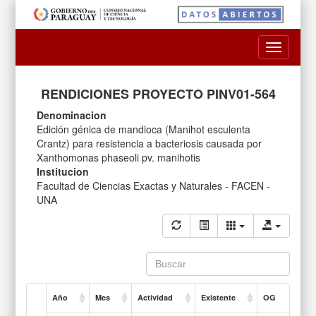
Toggle
navigatio
RENDICIONES PROYECTO PINV01-564
Denominacion
Edición génica de mandioca (Manihot esculenta
Crantz) para resistencia a bacteriosis causada por
Xanthomonas phaseoli pv. manihotis
Institucion
Facultad de Ciencias Exactas y Naturales - FACEN -
UNA
Año
Mes
Actividad
Existente
OG