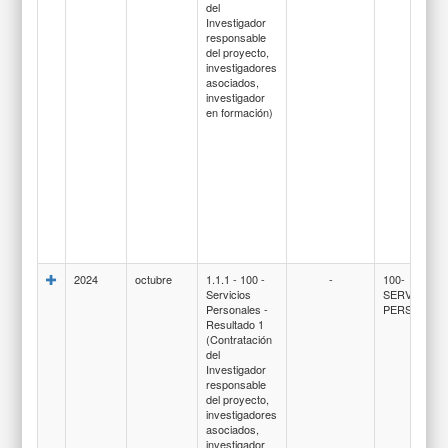
del
Investigador
responsable
del proyecto,
investigadores
asociados,
investigador
en formación)
2024
octubre
1.1.1 - 100 -
-
100-
Servicios
SERVICIOS
Personales -
PERSONAL
Resultado 1
(Contratación
del
Investigador
responsable
del proyecto,
investigadores
asociados,
investigador