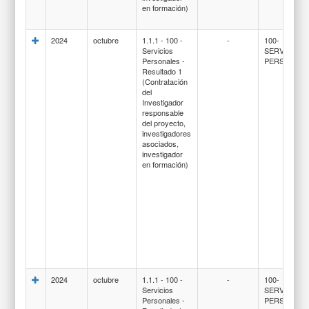
en formación)
2024
octubre
1.1.1 - 100 -
-
100-
Servicios
SERVICIOS
Personales -
PERSONAL
Resultado 1
(Contratación
del
Investigador
responsable
del proyecto,
investigadores
asociados,
investigador
en formación)
2024
octubre
1.1.1 - 100 -
-
100-
Servicios
SERVICIOS
Personales -
PERSONAL