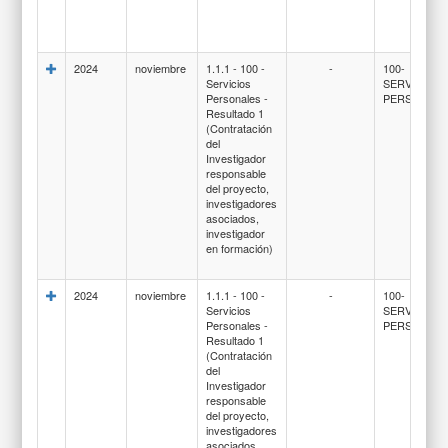
2024
noviembre
1.1.1 - 100 -
-
100-
Servicios
SERVICIOS
Personales -
PERSONAL
Resultado 1
(Contratación
del
Investigador
responsable
del proyecto,
investigadores
asociados,
investigador
en formación)
2024
noviembre
1.1.1 - 100 -
-
100-
Servicios
SERVICIOS
Personales -
PERSONAL
Resultado 1
(Contratación
del
Investigador
responsable
del proyecto,
investigadores
asociados,