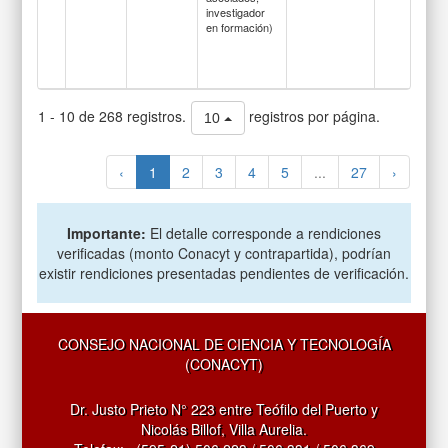
investigador
en formación)
1 - 10 de 268 registros.
registros por página.
10
‹
1
2
3
4
5
...
27
›
Importante:
El detalle corresponde a rendiciones
verificadas (monto Conacyt y contrapartida), podrían
existir rendiciones presentadas pendientes de verificación.
CONSEJO NACIONAL DE CIENCIA Y TECNOLOGÍA
(CONACYT)
Dr. Justo Prieto N° 223 entre Teófilo del Puerto y
Nicolás Billof, Villa Aurelia.