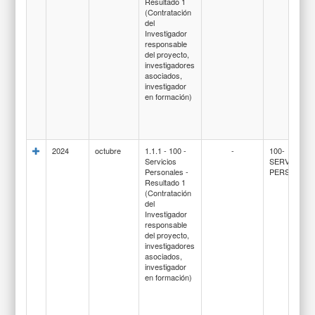
Resultado 1
(Contratación
del
Investigador
responsable
del proyecto,
investigadores
asociados,
investigador
en formación)
2024
octubre
1.1.1 - 100 -
-
100-
Servicios
SERVICIOS
Personales -
PERSONAL
Resultado 1
(Contratación
del
Investigador
responsable
del proyecto,
investigadores
asociados,
investigador
en formación)