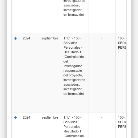
investigadores
asociados,
investigador
en formación)
2024
septiembre
1.1.1 - 100 -
-
100-
Servicios
SERVICIOS
Personales -
PERSONAL
Resultado 1
(Contratación
del
Investigador
responsable
del proyecto,
investigadores
asociados,
investigador
en formación)
2024
septiembre
1.1.1 - 100 -
-
100-
Servicios
SERVICIOS
Personales -
PERSONAL
Resultado 1
(Contratación