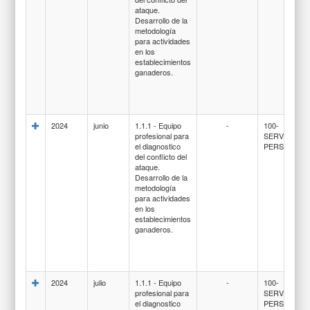
ataque.
Desarrollo de la
metodología
para actividades
en los
establecimientos
ganaderos.
2024
junio
1.1.1 - Equipo
-
100-
profesional para
SERVICIOS
el diagnostico
PERSONALE
del conflicto del
ataque.
Desarrollo de la
metodología
para actividades
en los
establecimientos
ganaderos.
2024
julio
1.1.1 - Equipo
-
100-
profesional para
SERVICIOS
el diagnostico
PERSONALE