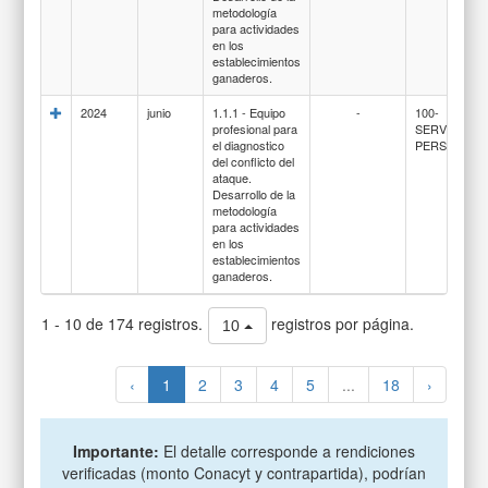
metodología
para actividades
en los
establecimientos
ganaderos.
2024
junio
1.1.1 - Equipo
-
100-
profesional para
SERVICIOS
el diagnostico
PERSONALE
del conflicto del
ataque.
Desarrollo de la
metodología
para actividades
en los
establecimientos
ganaderos.
1 - 10 de 174 registros.
registros por página.
10
‹
1
2
3
4
5
...
18
›
Importante:
El detalle corresponde a rendiciones
verificadas (monto Conacyt y contrapartida), podrían