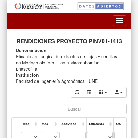
Toggle
navigatio
RENDICIONES PROYECTO PINV01-1413
Denominacion
Eficacia antifungica de extractos de hojas y semillas
de Moringa oleífera L, ante Macrophomina
phaseolina.
Institucion
Facultad de Ingeniería Agronómica - UNE
Año
Mes
Actividad
Existente
OG