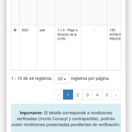
2021
julio
1.1.4 - Pago a
-
145-
Director de la
HONORARIO
OTRI
PROFESIONA
1 - 10 de 44 registros.
registros por página.
10
‹
1
2
3
4
5
›
Importante:
El detalle corresponde a rendiciones
verificadas (monto Conacyt y contrapartida), podrían
existir rendiciones presentadas pendientes de verificación.