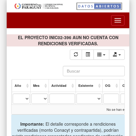
Toggle
navigatio
EL PROYECTO INIC02-396 AUN NO CUENTA CON
RENDICIONES VERIFICADAS.
Año
Mes
Actividad
Existente
OG
Compro
No se han encontrad
Importante:
El detalle corresponde a rendiciones
verificadas (monto Conacyt y contrapartida), podrían
existir rendiciones presentadas pendientes de verificación.