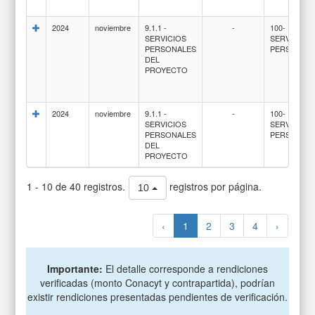
2024
noviembre
9.1.1 -
-
100-
SERVICIOS
SERVICIOS
PERSONALES
PERSONAL
DEL
PROYECTO
2024
noviembre
9.1.1 -
-
100-
SERVICIOS
SERVICIOS
PERSONALES
PERSONAL
DEL
PROYECTO
1 - 10 de 40 registros.
registros por página.
10
‹
1
2
3
4
›
Importante:
El detalle corresponde a rendiciones
verificadas (monto Conacyt y contrapartida), podrían
existir rendiciones presentadas pendientes de verificación.