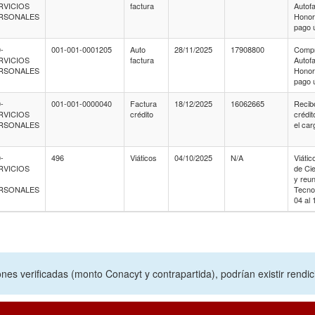
RVICIOS
factura
Autof
RSONALES
Honora
pago 
-
001-001-0001205
Auto
28/11/2025
17908800
Compr
RVICIOS
factura
Autof
RSONALES
Honora
pago 
-
001-001-0000040
Factura
18/12/2025
16062665
Recib
RVICIOS
crédito
crédi
RSONALES
el ca
-
496
Viáticos
04/10/2025
N/A
Viátic
RVICIOS
de Cie
O
y reun
RSONALES
Tecnol
04 al 
nes verificadas (monto Conacyt y contrapartida), podrían existir rendi