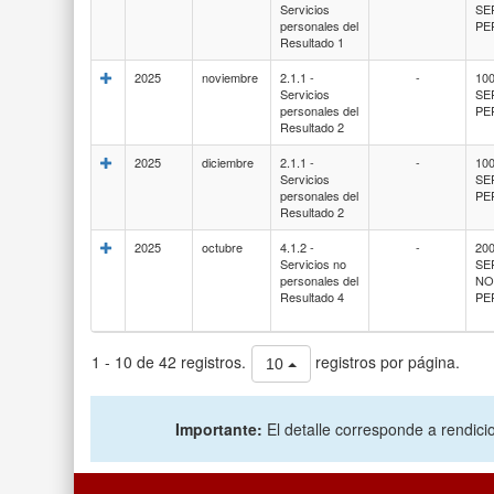
Servicios
SE
personales del
PE
Resultado 1
2025
noviembre
2.1.1 -
-
100
Servicios
SE
personales del
PE
Resultado 2
2025
diciembre
2.1.1 -
-
100
Servicios
SE
personales del
PE
Resultado 2
2025
octubre
4.1.2 -
-
200
Servicios no
SE
personales del
N
Resultado 4
PE
1 - 10 de 42 registros.
registros por página.
10
Importante:
El detalle corresponde a rendicio