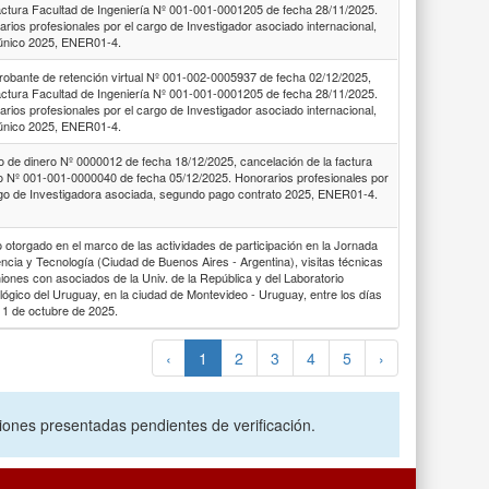
actura Facultad de Ingeniería Nº 001-001-0001205 de fecha 28/11/2025.
rios profesionales por el cargo de Investigador asociado internacional,
único 2025, ENER01-4.
obante de retención virtual Nº 001-002-0005937 de fecha 02/12/2025,
actura Facultad de Ingeniería Nº 001-001-0001205 de fecha 28/11/2025.
rios profesionales por el cargo de Investigador asociado internacional,
único 2025, ENER01-4.
o de dinero Nº 0000012 de fecha 18/12/2025, cancelación de la factura
to Nº 001-001-0000040 de fecha 05/12/2025. Honorarios profesionales por
rgo de Investigadora asociada, segundo pago contrato 2025, ENER01-4.
o otorgado en el marco de las actividades de participación en la Jornada
ncia y Tecnología (Ciudad de Buenos Aires - Argentina), visitas técnicas
iones con asociados de la Univ. de la República y del Laboratorio
ógico del Uruguay, en la ciudad de Montevideo - Uruguay, entre los días
11 de octubre de 2025.
‹
1
2
3
4
5
›
ciones presentadas pendientes de verificación.