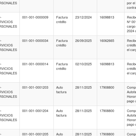
RSONALES
por e
contr
-
001-001-0000009
Factura
23/12/2024
16098813
Recib
RVICIOS
crédito
Nº 00
RSONALES
cargo
2024 
-
001-001-0000034
Factura
26/09/2025
16062665
Recib
RVICIOS
crédito
crédi
RSONALES
el ca
-
001-001-0000014
Factura
02/10/2025
16098813
Recib
RVICIOS
crédito
crédi
RSONALES
el ca
-
001-001-0001203
Auto
28/11/2025
17908800
Compr
RVICIOS
factura
Autof
RSONALES
Honora
pago 
-
001-001-0001204
Auto
28/11/2025
17908800
Compr
RVICIOS
factura
Autof
RSONALES
Honora
pago 
-
001-001-0001205
Auto
28/11/2025
17908800
Compr