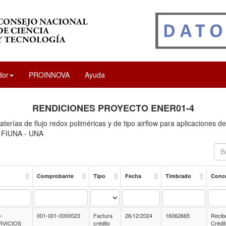
dor
PROINNOVA
Ayuda
RENDICIONES PROYECTO ENER01-4
aterías de flujo redox poliméricas y de tipo airflow para aplicaciones d
- FIUNA - UNA
G
Comprobante
Tipo
Fecha
Timbrado
Conc
-
001-001-0000023
Factura
26/12/2024
16062665
Recib
RVICIOS
crédito
Crédi