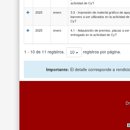
actividad de CyT
2025
enero
3.3 - Impresión de material gráfico de apo
banners a ser utilizados en la actividad de
CyT
2025
enero
4.1 - Adquisición de premios, placas a ser
entregado en la actividad de CyT
1 - 10 de 11 registros.
registros por página.
10
Importante:
El detalle corresponde a rendicio
Dr