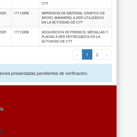
CYT
2025
17113358
IMPRESION DE MATERIAL GRAFICO DE
APOYO (BANNERS) A SER UTILIZADOS
EN LA ACTIVIDAD DE CYT
2025
17113358
ADQUISICION DE PREMIOS, MEDALLAS Y
PLACAS A SER ENTREGADOS EN LA
ACTIVIDAD DE CYT
‹
1
2
›
ciones presentadas pendientes de verificación.
ia.
YT