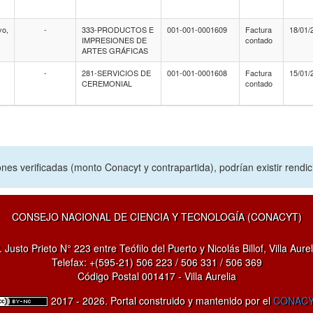
yo,
-
333-PRODUCTOS E
001-001-0001609
Factura
18/01/
IMPRESIONES DE
contado
ARTES GRÁFICAS
-
281-SERVICIOS DE
001-001-0001608
Factura
15/01/
CEREMONIAL
contado
nes verificadas (monto Conacyt y contrapartida), podrían existir rendi
CONSEJO NACIONAL DE CIENCIA Y TECNOLOGÍA (CONACYT)
. Justo Prieto N° 223 entre Teófilo del Puerto y Nicolás Billof, Villa Aurel
Telefax: +(595-21) 506 223 / 506 331 / 506 369
Código Postal 001417 - Villa Aurelia
2017 - 2026. Portal construido y mantenido por el
CONAC