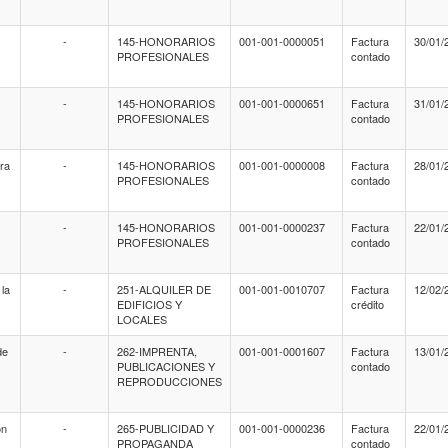
-
145-HONORARIOS
001-001-0000051
Factura
30/01/
PROFESIONALES
contado
-
145-HONORARIOS
001-001-0000651
Factura
31/01/
PROFESIONALES
contado
ara
-
145-HONORARIOS
001-001-0000008
Factura
28/01/
PROFESIONALES
contado
-
145-HONORARIOS
001-001-0000237
Factura
22/01/
PROFESIONALES
contado
 la
-
251-ALQUILER DE
001-001-0010707
Factura
12/02/
EDIFICIOS Y
crédito
LOCALES
de
-
262-IMPRENTA,
001-001-0001607
Factura
13/01/
PUBLICACIONES Y
contado
REPRODUCCIONES
ón
-
265-PUBLICIDAD Y
001-001-0000236
Factura
22/01/
PROPAGANDA
contado