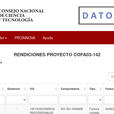
dor
PROINNOVA
Ayuda
RENDICIONES PROYECTO COFA03-142
ce
Existente
OG
Comprobante
Tipo
Fecha
-
145-HONORARIOS
001-001-0000628
Factura
04/02/
PROFESIONALES
contado