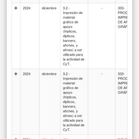
2024
diciembre
3.2 -
-
333-
Impresión de
PRODUCTOS
material
IMPRESION
gráfico de
DE ARTES
apoyo
GRÁFICAS
(tripticos,
dipticos,
banners,
afiches, y
afines) a ser
utilizado para
la actividad de
CyT.
2024
diciembre
3.2 -
-
333-
Impresión de
PRODUCTOS
material
IMPRESION
gráfico de
DE ARTES
apoyo
GRÁFICAS
(tripticos,
dipticos,
banners,
afiches, y
afines) a ser
utilizado para
la actividad de
CyT.