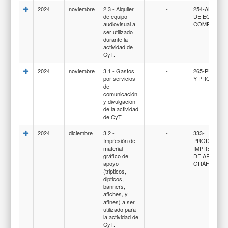
2024
noviembre
2.3 - Alquiler
-
254-ALQUIL
de equipo
DE EQUIPOS
audiovisual a
COMPUTACI
ser utilizado
durante la
actividad de
CyT.
2024
noviembre
3.1 - Gastos
-
265-PUBLIC
por servicios
Y PROPAGA
de
comunicación
y divulgación
de la actividad
de CyT
2024
diciembre
3.2 -
-
333-
Impresión de
PRODUCTOS
material
IMPRESION
gráfico de
DE ARTES
apoyo
GRÁFICAS
(tripticos,
dipticos,
banners,
afiches, y
afines) a ser
utilizado para
la actividad de
CyT.