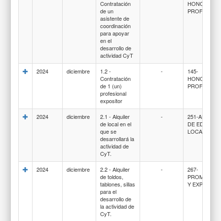
Contratación
HONORARI
de un
PROFESION
asistente de
coordinación
para apoyar
en el
desarrollo de
actividad CyT
2024
diciembre
1.2 -
-
145-
Contratación
HONORARI
de 1 (un)
PROFESION
profesional
expositor
2024
diciembre
2.1 - Alquiler
-
251-ALQUIL
de local en el
DE EDIFICIO
que se
LOCALES
desarrollará la
actividad de
CyT.
2024
diciembre
2.2 - Alquiler
-
267-
de toldos,
PROMOCIO
tablones, sillas
Y EXPOSICI
para el
desarrollo de
la actividad de
CyT.