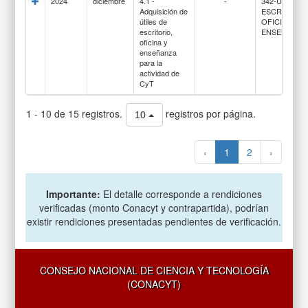
2024
diciembre
4.1 -
-
342-ÚTILES 
Adquisición de
ESCRITORIO
útiles de
OFICINA Y
escritorio,
ENSEÑANZA
oficina y
enseñanza
para la
actividad de
CyT
1 - 10 de 15 registros.
registros por página.
10
‹
1
2
›
Importante:
El detalle corresponde a rendiciones
verificadas (monto Conacyt y contrapartida), podrían
existir rendiciones presentadas pendientes de verificación.
CONSEJO NACIONAL DE CIENCIA Y TECNOLOGÍA
(CONACYT)