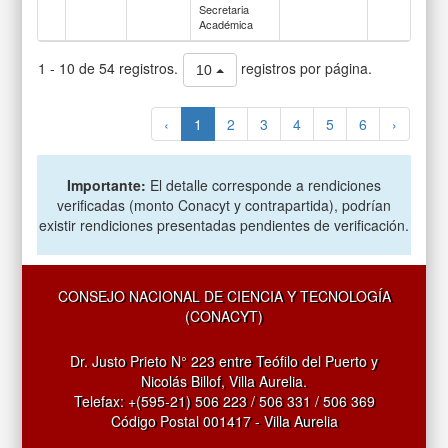
Secretaria
Académica
1 - 10 de 54 registros.
registros por página.
10
‹
1
2
3
4
5
6
›
Importante:
El detalle corresponde a rendiciones
verificadas (monto Conacyt y contrapartida), podrían
existir rendiciones presentadas pendientes de verificación.
CONSEJO NACIONAL DE CIENCIA Y TECNOLOGÍA
(CONACYT)
Dr. Justo Prieto N° 223 entre Teófilo del Puerto y
Nicolás Billof, Villa Aurelia.
Telefax: +(595-21) 506 223 / 506 331 / 506 369
Código Postal 001417 - Villa Aurelia