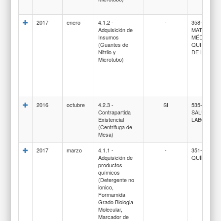
2017
enero
4.1.2 -
-
358-ÚTILES
Adquisición de
MATERIAL
Insumos
MÉDICO-
(Guantes de
QUIRÚRGI
Nitrilo y
DE LABOR
Microtubo)
2016
octubre
4.2.3 -
SI
535-EQUIP
Contrapartida
SALUD Y D
Existencial
LABORATO
(Centrifuga de
Mesa)
2017
marzo
4.1.1 -
-
351-COMP
Adquisición de
QUÍMICOS
productos
químicos
(Detergente no
ionico,
Formamida
Grado Biologia
Molecular,
Marcador de