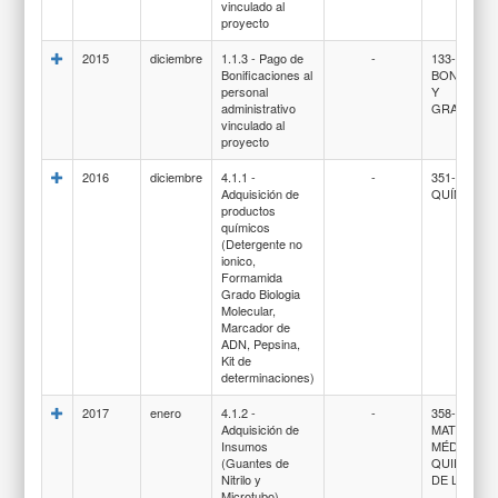
vinculado al
proyecto
2015
diciembre
1.1.3 - Pago de
-
133-
Bonificaciones al
BONIFICA
personal
Y
administrativo
GRATIFIC
vinculado al
proyecto
2016
diciembre
4.1.1 -
-
351-COMP
Adquisición de
QUÍMICOS
productos
químicos
(Detergente no
ionico,
Formamida
Grado Biologia
Molecular,
Marcador de
ADN, Pepsina,
Kit de
determinaciones)
2017
enero
4.1.2 -
-
358-ÚTILES
Adquisición de
MATERIAL
Insumos
MÉDICO-
(Guantes de
QUIRÚRGI
Nitrilo y
DE LABOR
Microtubo)