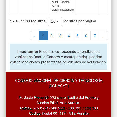
ADN, Pepsina,
Kit de
determinaciones)
1 - 10 de 64 registros.
registros por página.
10
‹
1
2
3
4
5
6
7
›
Importante:
El detalle corresponde a rendiciones
verificadas (monto Conacyt y contrapartida), podrían
existir rendiciones presentadas pendientes de verificación.
CONSEJO NACIONAL DE CIENCIA Y TECNOLOGÍA
(CONACYT)
Dr. Justo Prieto N° 223 entre Teófilo del Puerto y
Nicolás Billof, Villa Aurelia.
Telefax: +(595-21) 506 223 / 506 331 / 506 369
Código Postal 001417 - Villa Aurelia