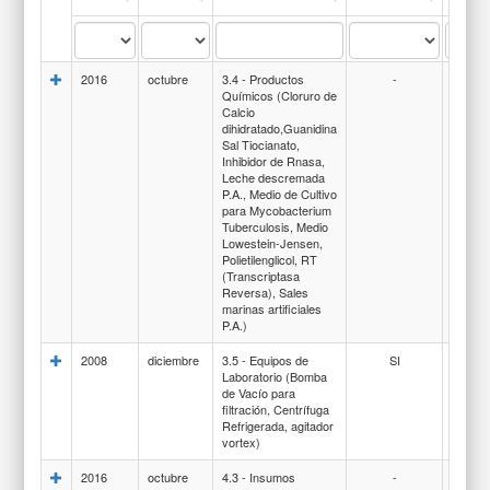
2016
octubre
3.4 - Productos
-
351-
Químicos (Cloruro de
COMP
Calcio
QUÍM
dihidratado,Guanidina
Sal Tiocianato,
Inhibidor de Rnasa,
Leche descremada
P.A., Medio de Cultivo
para Mycobacterium
Tuberculosis, Medio
Lowestein-Jensen,
Polietilenglicol, RT
(Transcriptasa
Reversa), Sales
marinas artificiales
P.A.)
2008
diciembre
3.5 - Equipos de
SI
535-E
Laboratorio (Bomba
DE SA
de Vacío para
LABO
filtración, Centrífuga
Refrigerada, agitador
vortex)
2016
octubre
4.3 - Insumos
-
358-Ú