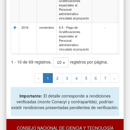
Gratificaciones
GRATI
especiales al
POR S
Personal
ESPEC
administrativo
vinculado al proyecto
2016
noviembre
6.5 - Pago de
-
137-
Gratificaciones
GRATI
especiales al
POR S
Personal
ESPEC
administrativo
vinculado al proyecto
1 - 10 de 69 registros.
registros por página.
10
‹
1
2
3
4
5
6
7
›
Importante:
El detalle corresponde a rendiciones
verificadas (monto Conacyt y contrapartida), podrían
existir rendiciones presentadas pendientes de verificación.
CONSEJO NACIONAL DE CIENCIA Y TECNOLOGÍA