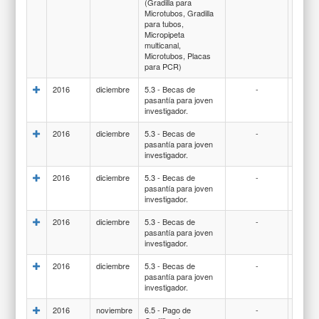
(Gradilla para
MATER
Microtubos, Gradilla
MÉDIC
para tubos,
QUIR
Micropipeta
Y DE
multicanal,
LABO
Microtubos, Placas
para PCR)
2016
diciembre
5.3 - Becas de
-
841-B
pasantía para joven
investigador.
2016
diciembre
5.3 - Becas de
-
841-B
pasantía para joven
investigador.
2016
diciembre
5.3 - Becas de
-
841-B
pasantía para joven
investigador.
2016
diciembre
5.3 - Becas de
-
841-B
pasantía para joven
investigador.
2016
diciembre
5.3 - Becas de
-
841-B
pasantía para joven
investigador.
2016
noviembre
6.5 - Pago de
-
137-