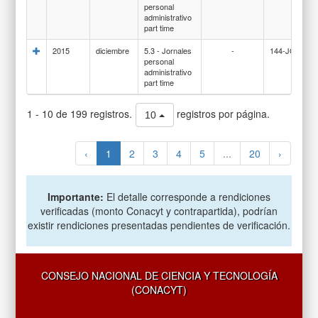
personal
administrativo
part time
2015
diciembre
5.3 - Jornales
-
144-JORNAL
personal
administrativo
part time
1 - 10 de 199 registros.
registros por página.
10
‹
1
2
3
4
5
...
20
›
Importante:
El detalle corresponde a rendiciones
verificadas (monto Conacyt y contrapartida), podrían
existir rendiciones presentadas pendientes de verificación.
CONSEJO NACIONAL DE CIENCIA Y TECNOLOGÍA
(CONACYT)