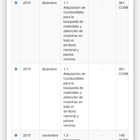
2015
diciembre
1.1 -
-
361-
Adquisición de
COMBUSTIB
Combustibles
para la
búsqueda de
materiales y
obtención de
muestras en
todo el
territorio
nacional y
países
vecinos.
2015
diciembre
1.1 -
-
361-
Adquisición de
COMBUSTIB
Combustibles
para la
búsqueda de
materiales y
obtención de
muestras en
todo el
territorio
nacional y
países
vecinos.
2015
noviembre
1.3 -
-
145-
Honorarios
HONORARI