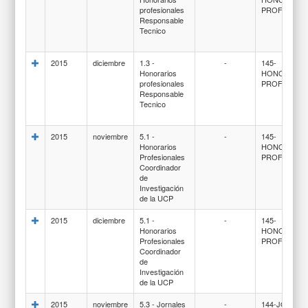
profesionales
PROFESION
Responsable
Tecnico
2015
diciembre
1.3 -
-
145-
Honorarios
HONORARI
profesionales
PROFESION
Responsable
Tecnico
2015
noviembre
5.1 -
-
145-
Honorarios
HONORARI
Profesionales
PROFESION
Coordinador
de
Investigación
de la UCP
2015
diciembre
5.1 -
-
145-
Honorarios
HONORARI
Profesionales
PROFESION
Coordinador
de
Investigación
de la UCP
2015
noviembre
5.3 - Jornales
-
144-JORNAL