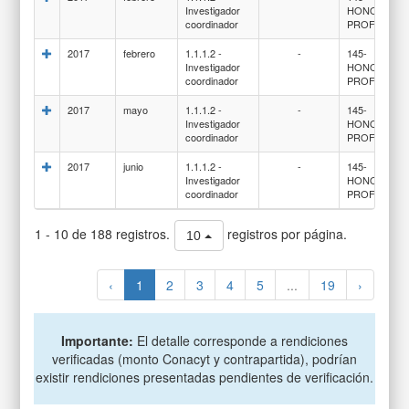
Investigador
HONORARI
coordinador
PROFESION
2017
febrero
1.1.1.2 -
-
145-
Investigador
HONORARI
coordinador
PROFESION
2017
mayo
1.1.1.2 -
-
145-
Investigador
HONORARI
coordinador
PROFESION
2017
junio
1.1.1.2 -
-
145-
Investigador
HONORARI
coordinador
PROFESION
1 - 10 de 188 registros.
registros por página.
10
‹
1
2
3
4
5
...
19
›
Importante:
El detalle corresponde a rendiciones
verificadas (monto Conacyt y contrapartida), podrían
existir rendiciones presentadas pendientes de verificación.