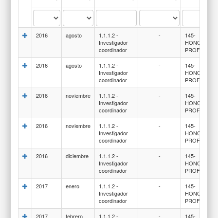
2016
agosto
1.1.1.2 -
-
145-
Investigador
HONORARI
coordinador
PROFESION
2016
agosto
1.1.1.2 -
-
145-
Investigador
HONORARI
coordinador
PROFESION
2016
noviembre
1.1.1.2 -
-
145-
Investigador
HONORARI
coordinador
PROFESION
2016
noviembre
1.1.1.2 -
-
145-
Investigador
HONORARI
coordinador
PROFESION
2016
diciembre
1.1.1.2 -
-
145-
Investigador
HONORARI
coordinador
PROFESION
2017
enero
1.1.1.2 -
-
145-
Investigador
HONORARI
coordinador
PROFESION
2017
febrero
1.1.1.2 -
-
145-