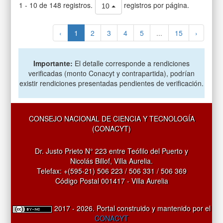
1 - 10 de 148 registros.
registros por página.
10
‹
1
2
3
4
5
...
15
›
Importante:
El detalle corresponde a rendiciones
verificadas (monto Conacyt y contrapartida), podrían
existir rendiciones presentadas pendientes de verificación.
CONSEJO NACIONAL DE CIENCIA Y TECNOLOGÍA
(CONACYT)
Dr. Justo Prieto N° 223 entre Teófilo del Puerto y
Nicolás Billof, Villa Aurelia.
Telefax: +(595-21) 506 223 / 506 331 / 506 369
Código Postal 001417 - Villa Aurelia
2017 - 2026. Portal construido y mantenido por el
CONACYT