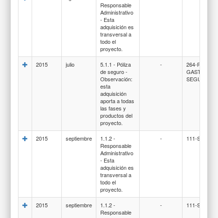
Responsable
Administrativo
- Esta
adquisición es
transversal a
todo el
proyecto.
2015
julio
5.1.1 - Póliza
-
264-PRIMAS
de seguro -
GASTOS DE
Observación:
SEGUROS
esta
adquisición
aporta a todas
las fases y
productos del
proyecto.
2015
septiembre
1.1.2 -
-
111-SUELD
Responsable
Administrativo
- Esta
adquisición es
transversal a
todo el
proyecto.
2015
septiembre
1.1.2 -
-
111-SUELD
Responsable