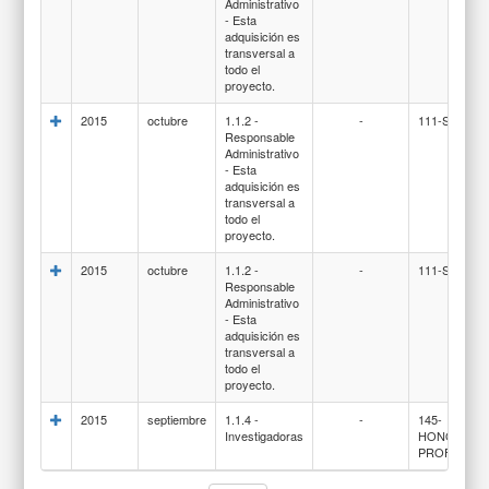
Administrativo
- Esta
adquisición es
transversal a
todo el
proyecto.
2015
octubre
1.1.2 -
-
111-SUELD
Responsable
Administrativo
- Esta
adquisición es
transversal a
todo el
proyecto.
2015
octubre
1.1.2 -
-
111-SUELD
Responsable
Administrativo
- Esta
adquisición es
transversal a
todo el
proyecto.
2015
septiembre
1.1.4 -
-
145-
Investigadoras
HONORARI
PROFESION