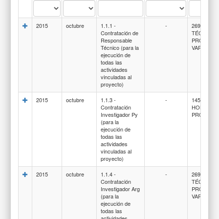
2015
octubre
1.1.1 -
-
269-SERV
Contratación de
TÉCNICOS
Responsable
PROFESI
Técnico (para la
VARIOS
ejecución de
todas las
actividades
vinculadas al
proyecto)
2015
octubre
1.1.3 -
-
145-
Contratación
HONORAR
Investigador Py
PROFESI
(para la
ejecución de
todas las
actividades
vinculadas al
proyecto)
2015
octubre
1.1.4 -
-
269-SERV
Contratación
TÉCNICOS
Investigador Arg
PROFESI
(para la
VARIOS
ejecución de
todas las
actividades