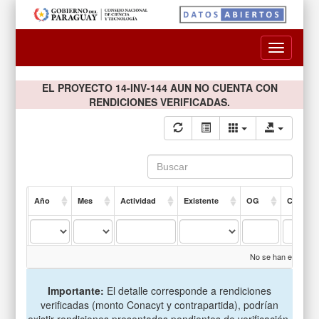
Toggle
navigatio
EL PROYECTO 14-INV-144 AUN NO CUENTA CON
RENDICIONES VERIFICADAS.
Año
Mes
Actividad
Existente
OG
Compro
No se han encontrad
Importante:
El detalle corresponde a rendiciones
verificadas (monto Conacyt y contrapartida), podrían
existir rendiciones presentadas pendientes de verificación.