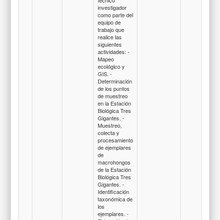
investigador
como parte del
equipo de
trabajo que
realice las
siguientes
actividades: -
Mapeo
ecológico y
GIS. -
Determinación
de los puntos
de muestreo
en la Estación
Biológica Tres
Gigantes. -
Muestreo,
colecta y
procesamiento
de ejemplares
de
macrohongos
de la Estación
Biológica Tres
Gigantes. -
Identificación
taxonómica de
los
ejemplares. -