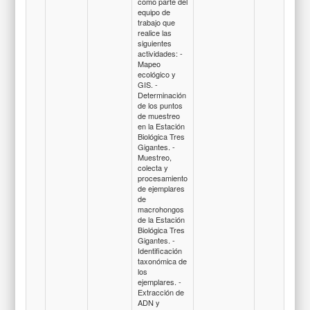
como parte del
equipo de
trabajo que
realice las
siguientes
actividades: -
Mapeo
ecológico y
GIS. -
Determinación
de los puntos
de muestreo
en la Estación
Biológica Tres
Gigantes. -
Muestreo,
colecta y
procesamiento
de ejemplares
de
macrohongos
de la Estación
Biológica Tres
Gigantes. -
Identificación
taxonómica de
los
ejemplares. -
Extracción de
ADN y