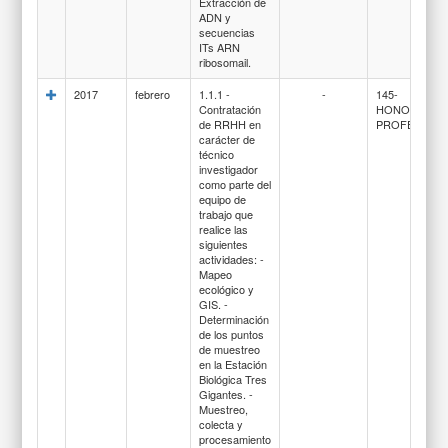
Extracción de
ADN y
secuencias
ITs ARN
ribosomail.
2017
febrero
1.1.1 -
-
145-
Contratación
HONORARIO
de RRHH en
PROFESIONA
carácter de
técnico
investigador
como parte del
equipo de
trabajo que
realice las
siguientes
actividades: -
Mapeo
ecológico y
GIS. -
Determinación
de los puntos
de muestreo
en la Estación
Biológica Tres
Gigantes. -
Muestreo,
colecta y
procesamiento