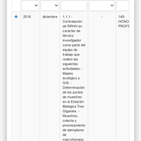
2016
diciembre
1.1.1 -
-
145-
Contratación
HONORARIO
de RRHH en
PROFESIONA
carácter de
técnico
investigador
como parte del
equipo de
trabajo que
realice las
siguientes
actividades: -
Mapeo
ecológico y
GIS. -
Determinación
de los puntos
de muestreo
en la Estación
Biológica Tres
Gigantes. -
Muestreo,
colecta y
procesamiento
de ejemplares
de
macrohongos