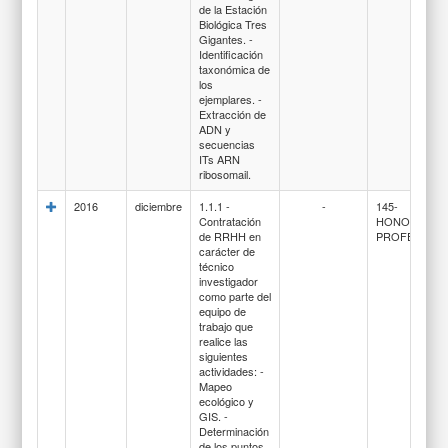
de la Estación
Biológica Tres
Gigantes. -
Identificación
taxonómica de
los
ejemplares. -
Extracción de
ADN y
secuencias
ITs ARN
ribosomail.
2016
diciembre
1.1.1 -
-
145-
Contratación
HONORARIO
de RRHH en
PROFESIONA
carácter de
técnico
investigador
como parte del
equipo de
trabajo que
realice las
siguientes
actividades: -
Mapeo
ecológico y
GIS. -
Determinación
de los puntos