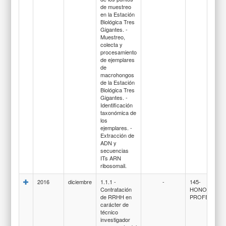
de muestreo
en la Estación
Biológica Tres
Gigantes. -
Muestreo,
colecta y
procesamiento
de ejemplares
de
macrohongos
de la Estación
Biológica Tres
Gigantes. -
Identificación
taxonómica de
los
ejemplares. -
Extracción de
ADN y
secuencias
ITs ARN
ribosomail.
2016
diciembre
1.1.1 -
-
145-
Contratación
HONORARIO
de RRHH en
PROFESIONA
carácter de
técnico
investigador