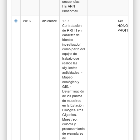
secuencias
ITs ARN
ribosomail.
2016
diciembre
1.1.1 -
-
145-
Contratación
HONORARIO
de RRHH en
PROFESIONA
carácter de
técnico
investigador
como parte del
equipo de
trabajo que
realice las
siguientes
actividades: -
Mapeo
ecológico y
GIS. -
Determinación
de los puntos
de muestreo
en la Estación
Biológica Tres
Gigantes. -
Muestreo,
colecta y
procesamiento
de ejemplares
de