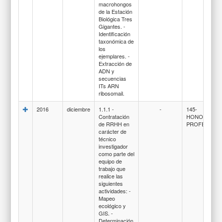
macrohongos
de la Estación
Biológica Tres
Gigantes. -
Identificación
taxonómica de
los
ejemplares. -
Extracción de
ADN y
secuencias
ITs ARN
ribosomail.
2016
diciembre
1.1.1 -
-
145-
Contratación
HONORARIO
de RRHH en
PROFESIONA
carácter de
técnico
investigador
como parte del
equipo de
trabajo que
realice las
siguientes
actividades: -
Mapeo
ecológico y
GIS. -
Determinación