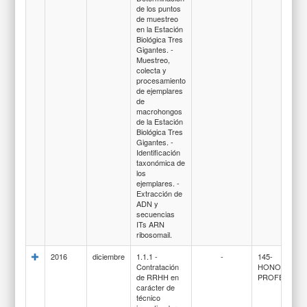
de los puntos
de muestreo
en la Estación
Biológica Tres
Gigantes. -
Muestreo,
colecta y
procesamiento
de ejemplares
de
macrohongos
de la Estación
Biológica Tres
Gigantes. -
Identificación
taxonómica de
los
ejemplares. -
Extracción de
ADN y
secuencias
ITs ARN
ribosomail.
2016
diciembre
1.1.1 -
-
145-
Contratación
HONORARIO
de RRHH en
PROFESIONA
carácter de
técnico