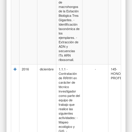
de
macrohongos
de la Estación
Biológica Tres
Gigantes. -
Identificación
taxonómica de
los
ejemplares. -
Extracción de
ADN y
secuencias
ITs ARN
ribosomail.
2016
diciembre
1.1.1 -
-
145-
Contratación
HONORARIO
de RRHH en
PROFESIONA
carácter de
técnico
investigador
como parte del
equipo de
trabajo que
realice las
siguientes
actividades: -
Mapeo
ecológico y
GIS. -