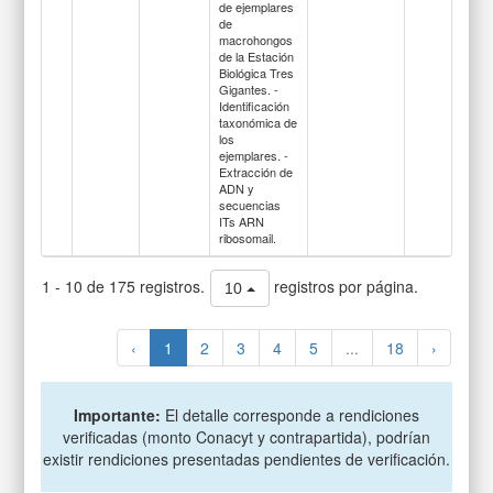
de ejemplares
de
macrohongos
de la Estación
Biológica Tres
Gigantes. -
Identificación
taxonómica de
los
ejemplares. -
Extracción de
ADN y
secuencias
ITs ARN
ribosomail.
1 - 10 de 175 registros.
registros por página.
10
‹
1
2
3
4
5
...
18
›
Importante:
El detalle corresponde a rendiciones
verificadas (monto Conacyt y contrapartida), podrían
existir rendiciones presentadas pendientes de verificación.