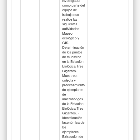
investigador
como parte del
equipo de
trabajo que
realice las
siguientes
actividades: -
Mapeo
ecológico y
GIS. -
Determinación
de los puntos
de muestreo
en la Estación
Biológica Tres
Gigantes. -
Muestreo,
colecta y
procesamiento
de ejemplares
de
macrohongos
de la Estación
Biológica Tres
Gigantes. -
Identificación
taxonómica de
los
ejemplares. -
Extracción de