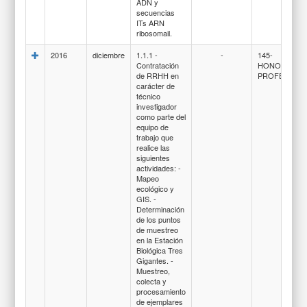
ADN y
secuencias
ITs ARN
ribosomail.
2016
diciembre
1.1.1 -
-
145-
Contratación
HONORARIO
de RRHH en
PROFESIONA
carácter de
técnico
investigador
como parte del
equipo de
trabajo que
realice las
siguientes
actividades: -
Mapeo
ecológico y
GIS. -
Determinación
de los puntos
de muestreo
en la Estación
Biológica Tres
Gigantes. -
Muestreo,
colecta y
procesamiento
de ejemplares