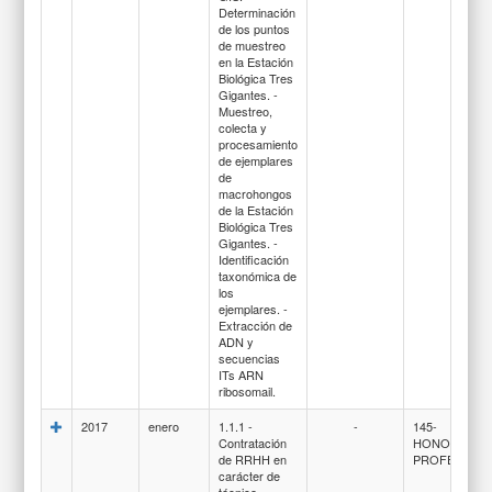
Determinación
de los puntos
de muestreo
en la Estación
Biológica Tres
Gigantes. -
Muestreo,
colecta y
procesamiento
de ejemplares
de
macrohongos
de la Estación
Biológica Tres
Gigantes. -
Identificación
taxonómica de
los
ejemplares. -
Extracción de
ADN y
secuencias
ITs ARN
ribosomail.
2017
enero
1.1.1 -
-
145-
Contratación
HONORARIO
de RRHH en
PROFESIONA
carácter de
técnico