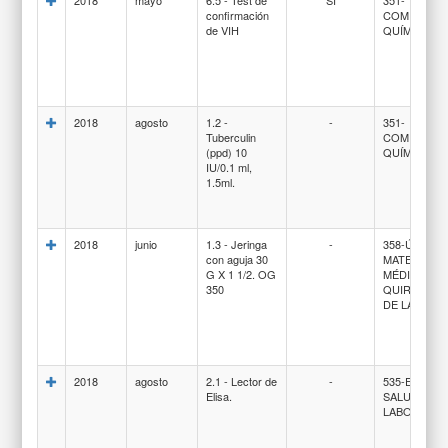
confirmación
COMPUEST
de VIH
QUÍMICOS
2018
agosto
1.2 -
-
351-
Tuberculin
COMPUEST
(ppd) 10
QUÍMICOS
IU/0.1 ml,
1.5ml.
2018
junio
1.3 - Jeringa
-
358-ÚTILES 
con aguja 30
MATERIALE
G X 1 1/2. OG
MÉDICO-
350
QUIRÚRGIC
DE LABORA
2018
agosto
2.1 - Lector de
-
535-EQUIPO
Elisa.
SALUD Y DE
LABORATO