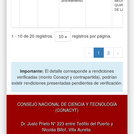
procedimiento)
MÉDICO-
QUIRÚRGIC
DE LABORA
1 - 10 de 20 registros.
registros por página.
10
‹
1
2
›
Importante:
El detalle corresponde a rendiciones
verificadas (monto Conacyt y contrapartida), podrían
existir rendiciones presentadas pendientes de verificación.
CONSEJO NACIONAL DE CIENCIA Y TECNOLOGÍA
(CONACYT)
Dr. Justo Prieto N° 223 entre Teófilo del Puerto y
Nicolás Billof, Villa Aurelia.