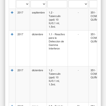
2017
septiembre
1.2 -
-
351-
Tuberculin
COMPUEST
(ppd) 10
QUÍMICOS
IU/0.1 ml,
1.5ml.
2017
diciembre
1.1 - Reactivo
-
351-
para la
COMPUEST
Deteccion de
QUÍMICOS
Gamma
Interferon
2017
diciembre
1.2 -
-
351-
Tuberculin
COMPUEST
(ppd) 10
QUÍMICOS
IU/0.1 ml,
1.5ml.
2018
mayo
6.5 - Test de
SI
351-