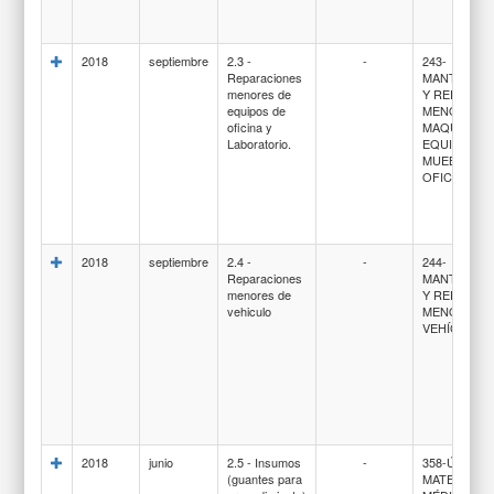
2018
septiembre
2.3 -
-
243-
Reparaciones
MANTENIMI
menores de
Y REPARAC
equipos de
MENORES 
oficina y
MAQUINARI
Laboratorio.
EQUIPOS Y
MUEBLES D
OFICINA
2018
septiembre
2.4 -
-
244-
Reparaciones
MANTENIMI
menores de
Y REPARAC
vehiculo
MENORES 
VEHÍCULOS
2018
junio
2.5 - Insumos
-
358-ÚTILES 
(guantes para
MATERIALE