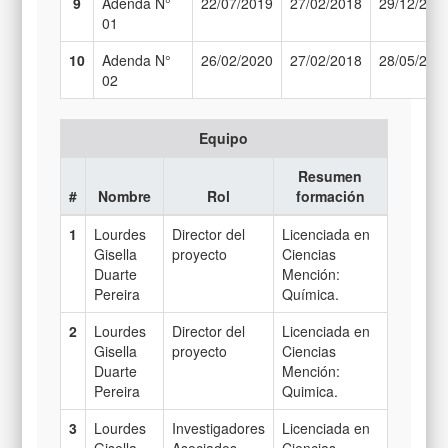
9
Adenda N°
22/07/2019
27/02/2018
29/12/201
01
10
Adenda N°
26/02/2020
27/02/2018
28/05/202
02
Equipo
Resumen
#
Nombre
Rol
formación
1
Lourdes
Director del
Licenciada en
Gisella
proyecto
Ciencias
Duarte
Mención:
Pereira
Química.
2
Lourdes
Director del
Licenciada en
Gisella
proyecto
Ciencias
Duarte
Mención:
Pereira
Quimica.
3
Lourdes
Investigadores
Licenciada en
Gisella
Asociados
Ciencias