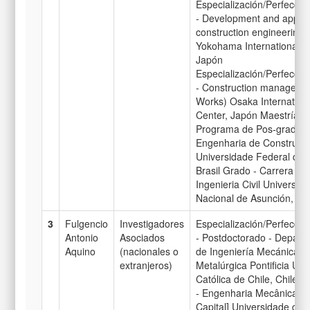
Especialización/Perfecci
- Development and applica
construction engineering
Yokohama International C
Japón
Especialización/Perfecci
- Construction managemen
Works) Osaka Internation
Center, Japón Maestría -
Programa de Pos-gradua
Engenharia de Construção
Universidade Federal do 
Brasil Grado - Carrera de
Ingenieria Civil Universid
Nacional de Asunción, Pa
3
Fulgencio
Investigadores
Especialización/Perfecci
Antonio
Asociados
- Postdoctorado - Depart
Aquino
(nacionales o
de Ingeniería Mecánica y
extranjeros)
Metalúrgica Pontificia Un
Católica de Chile, Chile 
- Engenharia Mecânica [S
Capital] Universidade de 