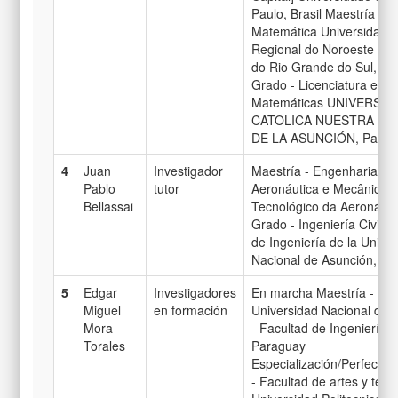
Paulo, Brasil Maestría -
Matemática Universidade
Regional do Noroeste do 
do Rio Grande do Sul, Bra
Grado - Licenciatura en
Matemáticas UNIVERSID
CATOLICA NUESTRA S
DE LA ASUNCIÓN, Parag
4
Juan
Investigador
Maestría - Engenharia
Pablo
tutor
Aeronáutica e Mecânica In
Bellassai
Tecnológico da Aeronáutic
Grado - Ingeniería Civil F
de Ingeniería de la Unive
Nacional de Asunción, Pa
5
Edgar
Investigadores
En marcha Maestría - FI
Miguel
en formación
Universidad Nacional de 
Mora
- Facultad de Ingeniería,
Torales
Paraguay
Especialización/Perfecci
- Facultad de artes y técn