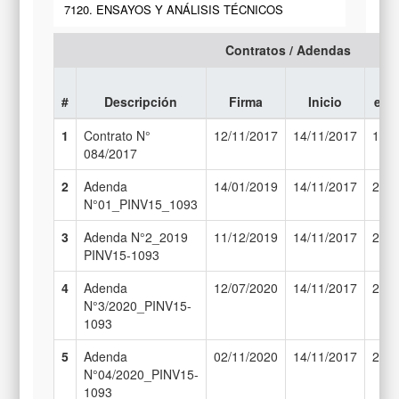
7120. ENSAYOS Y ANÁLISIS TÉCNICOS
Contratos / Adendas
#
Descripción
Firma
Inicio
eje
1
Contrato N°
12/11/2017
14/11/2017
13/1
084/2017
2
Adenda
14/01/2019
14/11/2017
29/1
N°01_PINV15_1093
3
Adenda N°2_2019
11/12/2019
14/11/2017
29/0
PINV15-1093
4
Adenda
12/07/2020
14/11/2017
29/0
N°3/2020_PINV15-
1093
5
Adenda
02/11/2020
14/11/2017
29/1
N°04/2020_PINV15-
1093