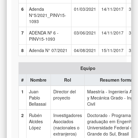
6
Adenda
01/03/2021
14/11/2017
30/0
N°5/2021_PINV15-
1093
7
ADENDA Nº 6 -
03/06/2021
14/11/2017
30/0
PINV15-1093
8
Adenda N° 07/2021
04/08/2021
15/11/2017
30/0
Equipo
#
Nombre
Rol
Resumen formaci
1
Juan
Director del
Maestría - Ingeniería Aer
Pablo
proyecto
y Mecánica Grado - Ingen
Bellassai
Civil
2
Rubén
Investigadores
Doctorado - Programa de
Alcides
Asociados
graduação em Engenharia 
López
(nacionales o
Universidade Federal do 
extranjeros)
Grande do Sul, Brasil