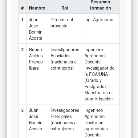
Resumen
#
Nombre
Rol
formación
1
Juan
Director del
Ing. Agrónomo.
José
proyecto
Bonnin
Acosta
2
Ruben
Investigadores
Ingeniero
Alcides
Asociados
Agrónomo
Franco
(nacionales o
Docente
Ibars
extranjeros)
Investigador de
la FCA/UNA -
(Grado y
Postgrado)
Maestría en el
área Irrigación
3
Juan
Investigadores
Ingeniero
José
Principales
Agrónomo
Bonnin
(nacionales o
Doctor en
Acosta
extranjeros)
agronomías
Docente