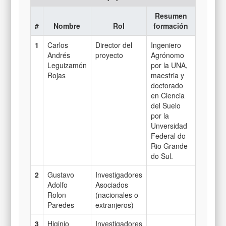
Resumen
#
Nombre
Rol
formación
1
Carlos
Director del
Ingeniero
Andrés
proyecto
Agrónomo
Leguizamón
por la UNA,
Rojas
maestria y
doctorado
en Ciencia
del Suelo
por la
Unversidad
Federal do
Rio Grande
do Sul.
2
Gustavo
Investigadores
Adolfo
Asociados
Rolon
(nacionales o
Paredes
extranjeros)
3
Higinio
Investigadores