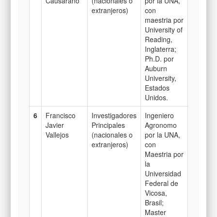
Causarano
(nacionales o
por la UNA,
extranjeros)
con
maestria por
University of
Reading,
Inglaterra;
Ph.D. por
Auburn
University,
Estados
Unidos.
6
Francisco
Investigadores
Ingeniero
Javier
Principales
Agronomo
Vallejos
(nacionales o
por la UNA,
extranjeros)
con
Maestria por
la
Universidad
Federal de
Vicosa,
Brasil;
Master