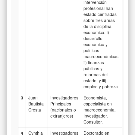
intervención
profesional han
estado centradas
sobre tres áreas
de la disciplina
económica: i)
desarrollo
económico y
políticas
macroeconómicas,
ii) finanzas
públicas y
reformas del
estado, y iii)
empleo y pobreza.
3
Juan
Investigadores
Economista,
Bautista
Principales
especialista en
Cresta
(nacionales o
macroeconomía.
extranjeros)
Investigador.
Consultor.
4
Cynthia
Investigadores
Doctorado en