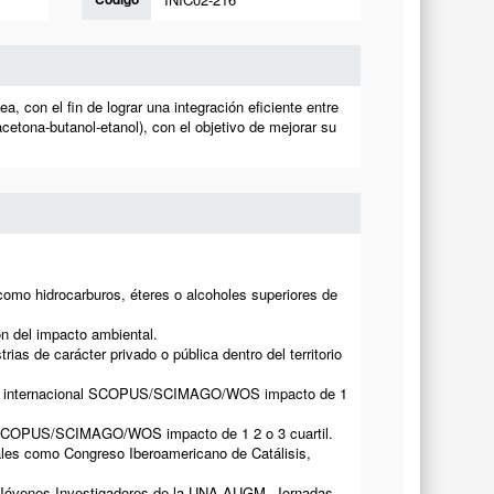
a, con el fin de lograr una integración eficiente entre
acetona-butanol-etanol), con el objetivo de mejorar su
 como hidrocarburos, éteres o alcoholes superiores de
ón del impacto ambiental.
as de carácter privado o pública dentro del territorio
evista internacional SCOPUS/SCIMAGO/WOS impacto de 1
ada SCOPUS/SCIMAGO/WOS impacto de 1 2 o 3 cuartil.
nales como Congreso Iberoamericano de Catálisis,
es Jóvenes Investigadores de la UNA AUGM, Jornadas