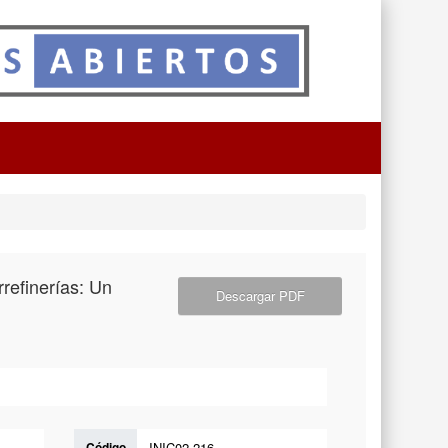
refinerías: Un
Descargar PDF
Código
INIC02-216