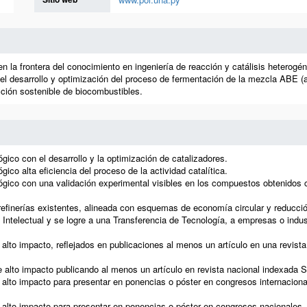
en la frontera del conocimiento en ingeniería de reacción y catálisis heterogéne
 en el desarrollo y optimización del proceso de fermentación de la mezcla ABE (
ción sostenible de biocombustibles.
ógico con el desarrollo y la optimización de catalizadores.
gico alta eficiencia del proceso de la actividad catalítica.
ológico con una validación experimental visibles en los compuestos obtenidos
orrefinerías existentes, alineada con esquemas de economía circular y reducci
ntelectual y se logre a una Transferencia de Tecnología, a empresas o industri
de alto impacto, reflejados en publicaciones al menos un artículo en una r
 de alto impacto publicando al menos un artículo en revista nacional index
e alto impacto para presentar en ponencias o póster en congresos internacio
de alto impacto para presentar en ponencias o póster en congresos nacional