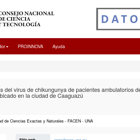
dor
PROINNOVA
Ayuda
 del virus de chikungunya de pacientes ambulatorios d
bicado en la ciudad de Caaguazú
ad de Ciencias Exactas y Naturales - FACEN - UNA
Sitio web
www.facen.una.py