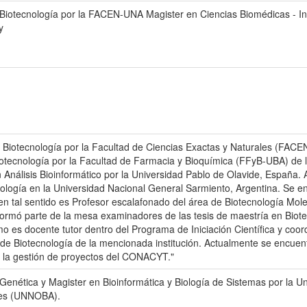
Biotecnología por la FACEN-UNA Magister en Ciencias Biomédicas - Inst
y
 Biotecnología por la Facultad de Ciencias Exactas y Naturales (FACE
otecnología por la Facultad de Farmacia y Bioquímica (FFyB-UBA) de l
n Análisis Bioinformático por la Universidad Pablo de Olavide, España. 
ología en la Universidad Nacional General Sarmiento, Argentina. Se e
 en tal sentido es Profesor escalafonado del área de Biotecnología Mol
rmó parte de la mesa examinadores de las tesis de maestría en Biot
o es docente tutor dentro del Programa de Iniciación Científica y coor
e Biotecnología de la mencionada institución. Actualmente se encuentr
n la gestión de proyectos del CONACYT."
Genética y Magister en Bioinformática y Biología de Sistemas por la Un
res (UNNOBA).