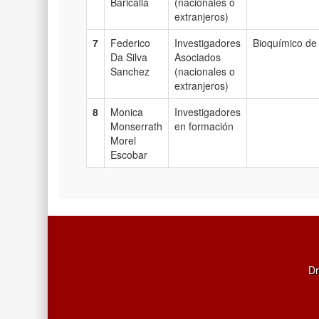
Baricalla
(nacionales o
extranjeros)
7
Federico
Investigadores
Bioquímico de 
Da Silva
Asociados
Sanchez
(nacionales o
extranjeros)
8
Monica
Investigadores
Monserrath
en formación
Morel
Escobar
Dr