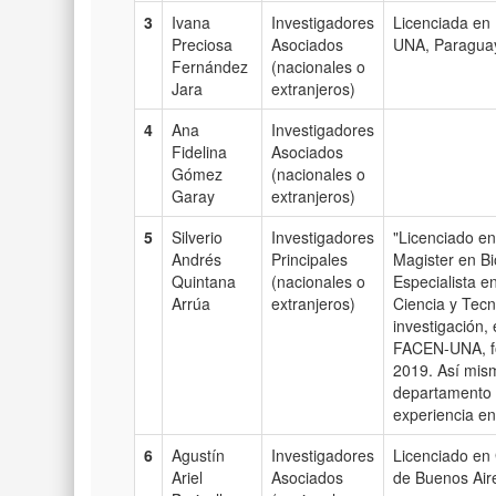
3
Ivana
Investigadores
Licenciada en 
Preciosa
Asociados
UNA, Paragua
Fernández
(nacionales o
Jara
extranjeros)
4
Ana
Investigadores
Fidelina
Asociados
Gómez
(nacionales o
Garay
extranjeros)
5
Silverio
Investigadores
"Licenciado en
Andrés
Principales
Magister en Bi
Quintana
(nacionales o
Especialista e
Arrúa
extranjeros)
Ciencia y Tecn
investigación,
FACEN-UNA, fo
2019. Así mism
departamento d
experiencia e
6
Agustín
Investigadores
Licenciado en 
Ariel
Asociados
de Buenos Ai