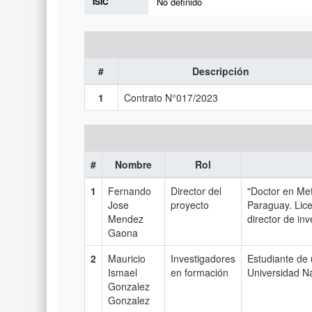
ISIC
No definido
#
Descripción
1
Contrato N°017/2023
#
Nombre
Rol
1
Fernando
Director del
"Doctor en Met
Jose
proyecto
Paraguay. Lic
Mendez
director de in
Gaona
2
Mauricio
Investigadores
Estudiante de 
Ismael
en formación
Universidad N
Gonzalez
Gonzalez