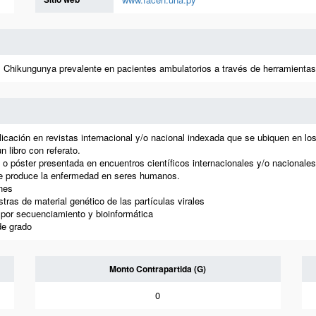
 del Chikungunya prevalente en pacientes ambulatorios a través de herramienta
licación en revistas internacional y/o nacional indexada que se ubiquen en los
n libro con referato.
 o póster presentada en encuentros científicos internacionales y/o nacionales
 que produce la enfermedad en seres humanos.
nes
ras de material genético de las partículas virales
 por secuenciamiento y bioinformática
de grado
Monto Contrapartida (G)
0