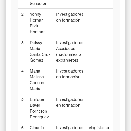
Schaefer
2
Yonny
Investigadores
Hernan
en formación
Flick
Hamann
3
Delssy
Investigadores
Maria
Asociados
Santa Cruz
(nacionales o
Gomez
extranjeros)
4
Maria
Investigadores
Melissa
en formación
Carlson
Mario
5
Enrique
Investigadores
David
en formación
Forneron
Rodriguez
6
Claudia
Investigadores
Magíster en