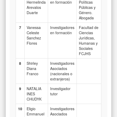
Hermelinda
en formación
Políticas
Arevalos
Públicas y
Duarte
Género.
Abogada
7
Vanessa
Investigadores
Facultad de
Celeste
en formación
Ciencias
Sanchez
Jurídicas,
Flores
Humanas y
Sociales
FCJHS
8
Shirley
Investigadores
Diana
Asociados
Franco
(nacionales o
extranjeros)
9
NATALIA
Investigador
INES
tutor
CHUDYK
10
Eligio
Investigadores
Emmanuel
Asociados