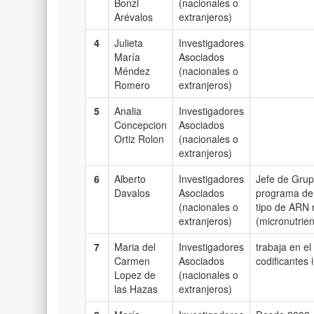
Bonzi
(nacionales o
Arévalos
extranjeros)
4
Julieta
Investigadores
María
Asociados
Méndez
(nacionales o
Romero
extranjeros)
5
Analia
Investigadores
Concepcion
Asociados
Ortiz Rolon
(nacionales o
extranjeros)
6
Alberto
Investigadores
Jefe de Grupo
Davalos
Asociados
programa de 
(nacionales o
tipo de ARN 
extranjeros)
(micronutrien
7
Maria del
Investigadores
trabaja en e
Carmen
Asociados
codificantes 
Lopez de
(nacionales o
las Hazas
extranjeros)