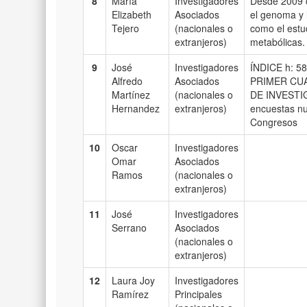
8
María
Investigadores
Desde 2009 co
Elizabeth
Asociados
el genoma y 
Tejero
(nacionales o
como el estud
extranjeros)
metabólicas.
9
José
Investigadores
ÍNDICE h: 
Alfredo
Asociados
PRIMER CUAR
Martínez
(nacionales o
DE INVESTIG
Hernandez
extranjeros)
encuestas nut
Congresos
10
Oscar
Investigadores
Omar
Asociados
Ramos
(nacionales o
extranjeros)
11
José
Investigadores
Serrano
Asociados
(nacionales o
extranjeros)
12
Laura Joy
Investigadores
Ramírez
Principales