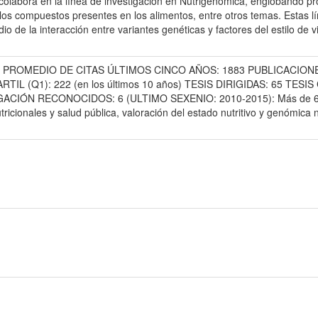
labora en la línea de investigación en Nutrigenómica, englobando proye
los compuestos presentes en los alimentos, entre otros temas. Estas lí
io de la interacción entre variantes genéticas y factores del estilo de
58 PROMEDIO DE CITAS ÚLTIMOS CINCO AÑOS: 1883 PUBLICACION
TIL (Q1): 222 (en los últimos 10 años) TESIS DIRIGIDAS: 65 T
ACIÓN RECONOCIDOS: 6 (ULTIMO SEXENIO: 2010-2015): Más de 600 p
ricionales y salud pública, valoración del estado nutritivo y genómica