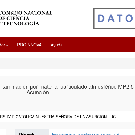
dor
PROINNOVA
Ayuda
ntaminación por material particulado atmosférico MP2,5 
Asunción.
RSIDAD CATÓLICA NUESTRA SEÑORA DE LA ASUNCIÓN - UC
Sitio web
http://www.universidadcatolica.edu.py/