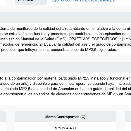
 de monitoreo de la calidad del aire ambiente en lo relativo a la contami
o se estudiarán las fuentes y procesos que contribuyen a los episodios de c
 la Organización Mundial de la Salud (OMS). OBJETIVOS ESPECÍFICOS: 1) Imp
étodos de referencia. 2) Evaluar la calidad del aire y el grado de contamin
 y procesos que influyen en las concentraciones de MP2,5 registradas.
to a la contaminación por material particulado MP2,5 instalado y funcional en
riodo de un año) y disponible para continuar operativo cuando haya finalizado
 particulado MP2,5 en la ciudad de Asunción en base a guías de calidad del a
que contribuyen a los episodios de elevadas concentraciones de MP2,5 en Asu
Monto Contrapartida (G)
579.634.480