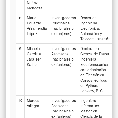
Núñez
Mendoza
8
Mario
Investigadores
Doctor en
Eduardo
Principales
Ingeniería
Arzamendia
(nacionales o
Electrónica,
López
extranjeros)
Automática y
Telecomunicación
9
Micaela
Investigadores
Doctora en
Carolina
Asociados
Ciencia de Datos.
Jara Ten
(nacionales o
Ingeniera
Kathen
extranjeros)
Electromecánica
con orientación
en Electrónica.
Cursos técnicos
en Python,
Labview, PLC
10
Marcos
Investigadores
Ingeniero
Villagra
Asociados
Informatico.
(nacionales o
Master en
extranjeros)
Ciencia de la