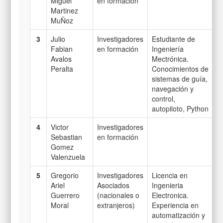
Miguel
en formación
Martinez
MuÑoz
3
Julio
Investigadores
Estudiante de
Fabian
en formación
Ingeniería
Avalos
Mectrónica.
Peralta
Conocimientos de
sistemas de guía,
navegación y
control,
autopiloto, Python
4
Victor
Investigadores
Sebastian
en formación
Gomez
Valenzuela
5
Gregorio
Investigadores
Licencia en
Ariel
Asociados
Ingenieria
Guerrero
(nacionales o
Electronica.
Moral
extranjeros)
Experiencia en
automatización y