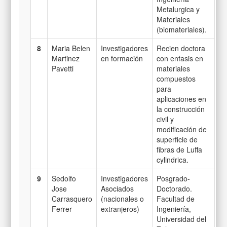
Metalurgica y
Materiales
(biomateriales).
8
Maria Belen
Investigadores
Recien doctora
Martinez
en formación
con enfasis en
Pavetti
materiales
compuestos
para
aplicaciones en
la construcción
civil y
modificación de
superficie de
fibras de Luffa
cylindrica.
9
Sedolfo
Investigadores
Posgrado-
Jose
Asociados
Doctorado.
Carrasquero
(nacionales o
Facultad de
Ferrer
extranjeros)
Ingeniería,
Universidad del