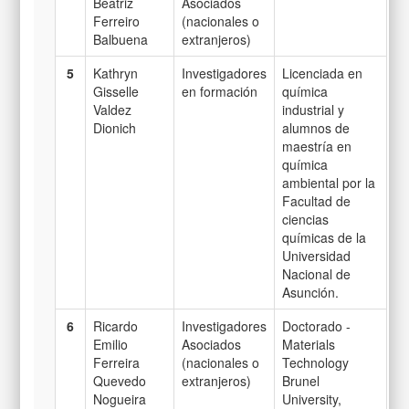
Beatriz
Asociados
Ferreiro
(nacionales o
Balbuena
extranjeros)
5
Kathryn
Investigadores
Licenciada en
Gisselle
en formación
química
Valdez
industrial y
Dionich
alumnos de
maestría en
química
ambiental por la
Facultad de
ciencias
químicas de la
Universidad
Nacional de
Asunción.
6
Ricardo
Investigadores
Doctorado -
Emilio
Asociados
Materials
Ferreira
(nacionales o
Technology
Quevedo
extranjeros)
Brunel
Nogueira
University,