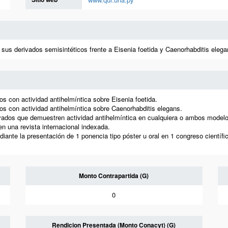
 sus derivados semisintéticos frente a Eisenia foetida y Caenorhabditis elega
os con actividad antihelmíntica sobre Eisenia foetida.
cos con actividad antihelmíntica sobre Caenorhabditis elegans.
ivados que demuestren actividad antihelmíntica en cualquiera o ambos modelo
en una revista internacional indexada.
iante la presentación de 1 ponencia tipo póster u oral en 1 congreso científic
Monto Contrapartida (G)
0
Rendicion Presentada (Monto Conacyt) (G)