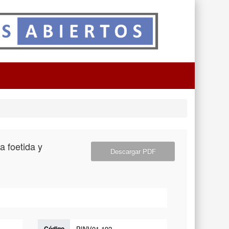
a foetida y
Descargar PDF
Código
PINV01-192