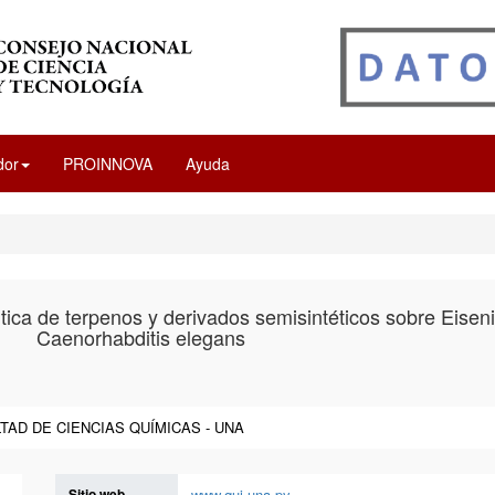
dor
PROINNOVA
Ayuda
tica de terpenos y derivados semisintéticos sobre Eiseni
Caenorhabditis elegans
TAD DE CIENCIAS QUÍMICAS - UNA
Sitio web
www.qui.una.py