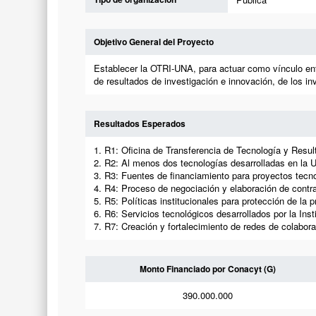
Objetivo General del Proyecto
Establecer la OTRI-UNA, para actuar como vínculo entre 
de resultados de investigación e innovación, de los in
Resultados Esperados
1. R1: Oficina de Transferencia de Tecnología y Resu
2. R2: Al menos dos tecnologías desarrolladas en la U
3. R3: Fuentes de financiamiento para proyectos tecno
4. R4: Proceso de negociación y elaboración de contra
5. R5: Políticas institucionales para protección de la 
6. R6: Servicios tecnológicos desarrollados por la In
7. R7: Creación y fortalecimiento de redes de colabora
Monto Financiado por Conacyt (G)
390.000.000