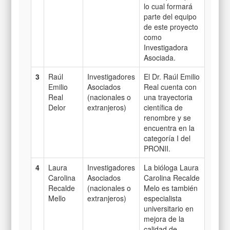
lo cual formará
parte del equipo
de este proyecto
como
Investigadora
Asociada.
3
Raúl
Investigadores
El Dr. Raúl Emilio
Emilio
Asociados
Real cuenta con
Real
(nacionales o
una trayectoria
Delor
extranjeros)
científica de
renombre y se
encuentra en la
categoría I del
PRONII.
4
Laura
Investigadores
La bióloga Laura
Carolina
Asociados
Carolina Recalde
Recalde
(nacionales o
Melo es también
Mello
extranjeros)
especialista
universitario en
mejora de la
calidad de